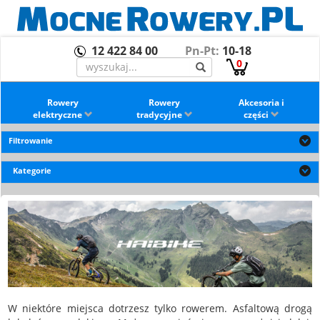
12 422 84 00
Pn-Pt:
10-18
0
Rowery
Rowery
Akcesoria i
elektryczne
tradycyjne
części
Filtrowanie
Kategorie
W niektóre miejsca dotrzesz tylko rowerem. Asfaltową drogą