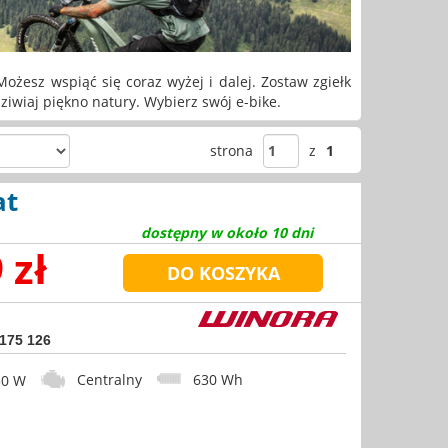
ożesz wspiąć się coraz wyżej i dalej. Zostaw zgiełk
dziwiaj piękno natury. Wybierz swój e-bike.
strona
z
1
at
dostępny w około 10 dni
 zł
 175 126
Centralny
630 Wh
0 W