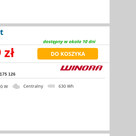
t
dostępny w około 10 dni
 zł
 175 126
Centralny
630 Wh
0 W