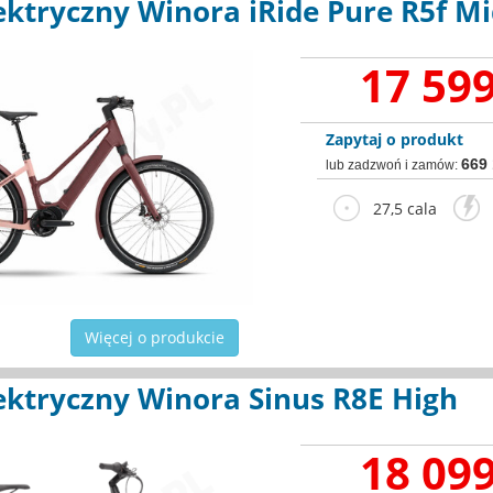
ektryczny Winora iRide Pure R5f M
17 599
Zapytaj o produkt
669
lub zadzwoń i zamów:
27,5 cala
2
Więcej o produkcie
ektryczny Winora Sinus R8E High
18 099