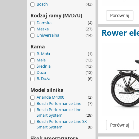
Bosch
(43)
Rodzaj ramy [M/D/U]
Porównaj
Damska
(4)
Męska
(27)
Rower el
Uniwersalna
(14)
Rama
B. Mała
(1)
Mała
(13)
Średnia
(13)
Duża
(12)
B. Duża
(6)
Model silnika
Ananda M4000
(2)
Bosch Performance Line
(7)
Bosch Performance Line
Smart System
(28)
Bosch Performance Line SX
Porównaj
Smart System
(8)
Skok amortyzatora