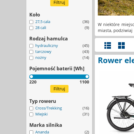
Koło
27,5 cala
(36)
W niektóre miejsc
28 cali
(9)
miasta, podziwiaj 
Rodzaj hamulca
hydrauliczny
(45)
tarczowy
(43)
Rower el
nożny
(14)
Pojemność baterii [Wh]
220
1100
Typ roweru
Cross/Trekking
(16)
Miejski
(31)
Marka silnika
Ananda
(2)