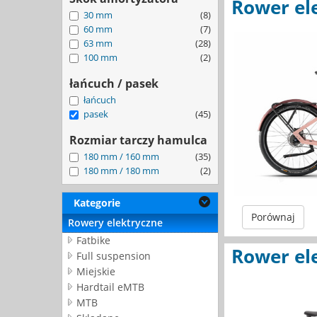
Rower el
30 mm
(8)
60 mm
(7)
63 mm
(28)
100 mm
(2)
łańcuch / pasek
łańcuch
pasek
(45)
Rozmiar tarczy hamulca
180 mm / 160 mm
(35)
180 mm / 180 mm
(2)
Kategorie
Porównaj
Rowery elektryczne
Fatbike
Rower el
Full suspension
Miejskie
Hardtail eMTB
MTB