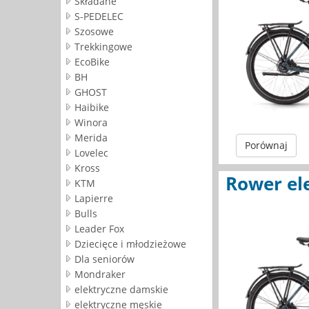
Składane
S-PEDELEC
Szosowe
Trekkingowe
EcoBike
BH
GHOST
Haibike
Winora
Merida
Porównaj
Lovelec
Kross
Rower el
KTM
Lapierre
Bulls
Leader Fox
Dziecięce i młodzieżowe
Dla seniorów
Mondraker
elektryczne damskie
elektryczne męskie