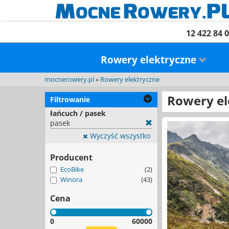
12 422 84 
Rowery elektryczne
mocnerowery.pl
»
Rowery elektryczne
Rowery el
Filtrowanie
łańcuch / pasek
pasek
Wyczyść wszystko
Producent
EcoBike
(2)
Winora
(43)
Cena
0
60000