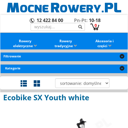
12 422 84 00
Pn-Pt:
10-18
0
Rowery
Rowery
Akcesoria i
elektryczne
tradycyjne
części
Filtrowanie
Kategorie
Ecobike SX Youth white