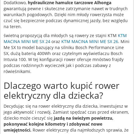
Dodatkowo,
hydrauliczne hamulce tarczowe Alhonga
gwarantują pewne i skuteczne zatrzymanie nawet w trudnych
warunkach pogodowych. Dzięki nim młody rowerzysta może
czuć się bezpiecznie podczas dynamicznej jazdy, bez względu
na teren.
świetną propozycją dla młodych są rowery ze stajni KTM
KTM
MACINA MINI ME SX 24
oraz
KTM MACINA MINI ME SX 26
. Mini
Me SX to model bazujący na silniku Bosch Performance Line
SX, dużą baterią 400Wh oraz czytelnym wyświetlaczu Bosch
Intuvia 100. W tej konfiguracji rower oferuje mnóstwo frajdy
podczas rodzinnych wycieczek jak i podczas zabawy z
rówieśnikami.
Dlaczego warto kupić rower
elektryczny dla dziecka?
Decydując się na rower elektryczny dla dziecka, inwestujesz w
jego aktywność i rozwój. Zamiast spędzać czas przed ekranem,
dziecko może cieszyć się
jazdą na świeżym powietrzu,
pokonywać kolejne kilometry i zdobywać nowe
umiejętności.
Rower elektryczny dla najmłodszych sprawia, że