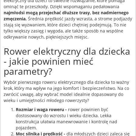
elektryczny dla dzieci to świetne rozwiązanie, które pomaga
ominąć te przeszkody. Dzięki wspomaganiu pedałowania
najmłodsi mogą przejechać dłuższe trasy, bez nadmiernego
zmęczenia.
Średnia prędkość jazdy wzrasta, a strome podjazdy
stają się wyzwaniem, które dzieci chętniej podejmują. To nie
tylko większy zasięg i wygoda, ale także sposób na wspólne
odkrywanie nowych, piękniejszych miejsc.
Rower elektryczny dla dziecka
- jakie powinien mieć
parametry?
Wybór pierwszego roweru elektrycznego dla dziecka to ważny
krok, który ma wpływ na jego komfort i bezpieczeństwo. Na co
zwrócić uwagę, aby wybrać model idealnie dopasowany do
wieku i umiejętności młodego rowerzysty?
Rozmiar i waga roweru -
rower powinien być
dostosowany do wzrostu i wieku dziecka. Lekka
konstrukcja ułatwia manewrowanie i kontrolę nad
pojazdem.
Moc silnika i prędkość -
dla młodszych dzieci zaleca się