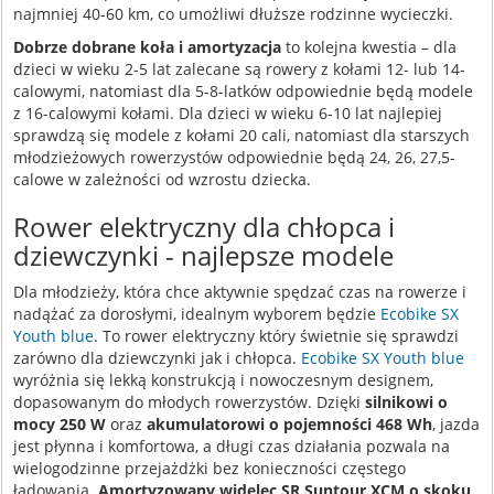
najmniej 40-60 km, co umożliwi dłuższe rodzinne wycieczki.
Dobrze dobrane koła i amortyzacja
to kolejna kwestia – dla
dzieci w wieku 2-5 lat zalecane są rowery z kołami 12- lub 14-
calowymi, natomiast dla 5-8-latków odpowiednie będą modele
z 16-calowymi kołami. ​Dla dzieci w wieku 6-10 lat najlepiej
sprawdzą się modele z kołami 20 cali, natomiast dla starszych
młodzieżowych rowerzystów odpowiednie będą 24, 26, 27,5-
calowe w zależności od wzrostu dziecka.
Rower elektryczny dla chłopca i
dziewczynki - najlepsze modele
Dla młodzieży, która chce aktywnie spędzać czas na rowerze i
nadążać za dorosłymi, idealnym wyborem będzie
Ecobike SX
Youth blue
. To rower elektryczny który świetnie się sprawdzi
zarówno dla dziewczynki jak i chłopca.
Ecobike SX Youth blue
wyróżnia się lekką konstrukcją i nowoczesnym designem,
dopasowanym do młodych rowerzystów. Dzięki
silnikowi o
mocy 250 W
oraz
akumulatorowi o pojemności 468 Wh
, jazda
jest płynna i komfortowa, a długi czas działania pozwala na
wielogodzinne przejażdżki bez konieczności częstego
ładowania.
Amortyzowany widelec SR Suntour XCM o skoku