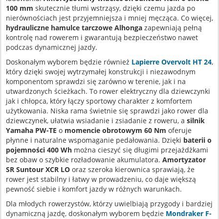
100 mm
skutecznie tłumi wstrząsy, dzięki czemu jazda po
nierównościach jest przyjemniejsza i mniej męcząca. Co więcej,
hydrauliczne hamulce tarczowe Alhonga
zapewniają pełną
kontrolę nad rowerem i gwarantują bezpieczeństwo nawet
podczas dynamicznej jazdy.
Doskonałym wyborem będzie również
Lapierre Overvolt HT 24
,
który dzięki swojej wytrzymałej konstrukcji i niezawodnym
komponentom sprawdzi się zarówno w terenie, jak i na
utwardzonych ścieżkach. To rower elektryczny dla dziewczynki
jak i chłopca, który łączy sportowy charakter z komfortem
użytkowania. Niska rama świetnie się sprawdzi jako rower dla
dziewczynek, ułatwia wsiadanie i zsiadanie z roweru, a
silnik
Yamaha PW-TE
o
momencie obrotowym 60 Nm
oferuje
płynne i naturalne wspomaganie pedałowania. Dzięki
baterii o
pojemności 400 Wh
można cieszyć się długimi przejażdżkami
bez obaw o szybkie rozładowanie akumulatora.
Amortyzator
SR Suntour XCR LO
oraz szeroka kierownica sprawiają, że
rower jest stabilny i łatwy w prowadzeniu, co daje większą
pewność siebie i komfort jazdy w różnych warunkach.
Dla młodych rowerzystów, którzy uwielbiają przygody i bardziej
dynamiczną jazdę, doskonałym wyborem będzie
Mondraker F-