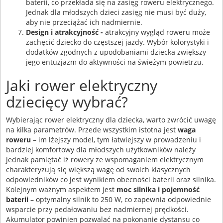
baterii, co przekłada się na zasięg roweru elektrycznego.
Jednak dla młodszych dzieci zasięg nie musi być duży,
aby nie przeciążać ich nadmiernie.​
Design i atrakcyjność -
atrakcyjny wygląd roweru może
zachęcić dziecko do częstszej jazdy. Wybór kolorystyki i
dodatków zgodnych z upodobaniami dziecka zwiększy
jego entuzjazm do aktywności na świeżym powietrzu.
Jaki rower elektryczny
dziecięcy wybrać?
Wybierając rower elektryczny dla dziecka, warto zwrócić uwagę
na kilka parametrów. Przede wszystkim istotna jest
waga
roweru
– im lżejszy model, tym łatwiejszy w prowadzeniu i
bardziej komfortowy dla młodszych użytkowników należy
jednak pamiętać iż rowery ze wspomaganiem elektrycznym
charakteryzują się większą wagę od swoich klasycznych
odpowiedników co jest wynikiem obecności baterii oraz silnika.
Kolejnym ważnym aspektem jest
moc silnika i pojemność
baterii
– optymalny silnik to 250 W, co zapewnia odpowiednie
wsparcie przy pedałowaniu bez nadmiernej prędkości.
Akumulator powinien pozwalać na pokonanie dystansu co