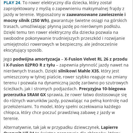
PLAY 24
. To rower elektryczny dla dziecka, który został
zaprojektowany z myślą o zapewnieniu maksymalnej frajdy z
jazdy w terenie. Wyposażony w
zaawansowane zawieszenie i
mocny silnik (250 Wh)
, gwarantuje świetne osiągi na górskich
trasach, umożliwiając płynną jazdę po nierównym podłożu.
Dzięki temu ten rower elektryczny dla dziecka pozwala na
swobodne pokonywanie trudniejszych przeszkód i rozwijanie
umiejętności rowerowych w bezpieczny, ale jednocześnie
ekscytujący sposób.
Jego
podwójna amortyzacja
–
X-Fusion Velvet RL 26 z przodu
i X-Fusion 02PRO R z tyłu
– zapewnia płynność jazdy nawet na
nierównych trasach. Dzięki
silnikowi Mahle X35
, który jest
umieszczony w tylnej piaście, rower szybko reaguje na zmiany
terenu i pozwala na dynamiczną jazdę zarówno po szutrowych
ścieżkach, jak i stromych podjazdach.
Precyzyjna 10-biegowa
przerzutka SRAM GX
sprawia, że rower łatwo dostosowuje się
do różnych warunków jazdy, pozwalając na pełną kontrolę nad
przełożeniami. To model, który spełni oczekiwania każdego
chłopca, który chce poczuć prawdziwą zabawę z jazdy w
terenie.
Alternatywnie, tak jak w przypadku dziewczynek,
Lapierre