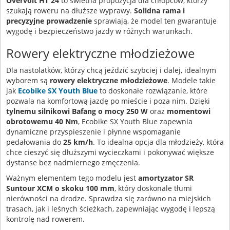
Overvolt HT 24
to świetna propozycja dla chłopców, którzy
szukają roweru na dłuższe wyprawy.
Solidna rama i
precyzyjne prowadzenie
sprawiają, że model ten gwarantuje
wygodę i bezpieczeństwo jazdy w różnych warunkach.
Rowery elektryczne młodzieżowe
Dla nastolatków, którzy chcą jeździć szybciej i dalej, idealnym
wyborem są
rowery elektryczne młodzieżowe
. Modele takie
jak
Ecobike SX Youth Blue
to doskonałe rozwiązanie, które
pozwala na komfortową jazdę po mieście i poza nim. Dzięki
tylnemu silnikowi Bafang o mocy 250 W
oraz
momentowi
obrotowemu 40 Nm
, Ecobike SX Youth Blue zapewnia
dynamiczne przyspieszenie i płynne wspomaganie
pedałowania do
25 km/h
. To idealna opcja dla młodzieży, która
chce cieszyć się dłuższymi wycieczkami i pokonywać większe
dystanse bez nadmiernego zmęczenia.
Ważnym elementem tego modelu jest
amortyzator SR
Suntour XCM o skoku 100 mm
, który doskonale tłumi
nierówności na drodze. Sprawdza się zarówno na miejskich
trasach, jak i leśnych ścieżkach, zapewniając wygodę i lepszą
kontrolę nad rowerem.