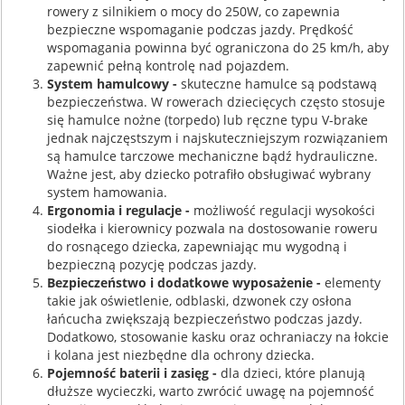
rowery z silnikiem o mocy do 250W, co zapewnia
bezpieczne wspomaganie podczas jazdy. Prędkość
wspomagania powinna być ograniczona do 25 km/h, aby
zapewnić pełną kontrolę nad pojazdem.
System hamulcowy -
skuteczne hamulce są podstawą
bezpieczeństwa. W rowerach dziecięcych często stosuje
się hamulce nożne (torpedo) lub ręczne typu V-brake
jednak najczęstszym i najskuteczniejszym rozwiązaniem
są hamulce tarczowe mechaniczne bądź hydrauliczne.
Ważne jest, aby dziecko potrafiło obsługiwać wybrany
system hamowania.​
Ergonomia i regulacje -
możliwość regulacji wysokości
siodełka i kierownicy pozwala na dostosowanie roweru
do rosnącego dziecka, zapewniając mu wygodną i
bezpieczną pozycję podczas jazdy.
Bezpieczeństwo i dodatkowe wyposażenie -
elementy
takie jak oświetlenie, odblaski, dzwonek czy osłona
łańcucha zwiększają bezpieczeństwo podczas jazdy.
Dodatkowo, stosowanie kasku oraz ochraniaczy na łokcie
i kolana jest niezbędne dla ochrony dziecka.​
Pojemność baterii i zasięg -
dla dzieci, które planują
dłuższe wycieczki, warto zwrócić uwagę na pojemność