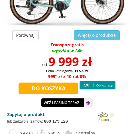
Porównaj
Więcej o produkcie
Transport gratis
wysyłka w 24h
9 999 zł
od
Cena katalogowa:
11 599 zł
999
zł x 10 rat 0%
90
WEŹ LEASING TERAZ
Zapytaj o produkt
669 175 126
lub zadzwoń i zamów:
Centralny
29 cali
250 W