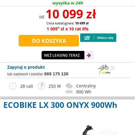
wysyłka w 24h
10 099 zł
od
Cena katalogowa:
10 699 zł
1 009
zł x 10 rat 0%
90
WEŹ LEASING TERAZ
Zapytaj o produkt
669 175 126
lub zadzwoń i zamów:
Centralny
28 cali
250 W
900 Wh
ECOBIKE LX 300 ONYX 900Wh