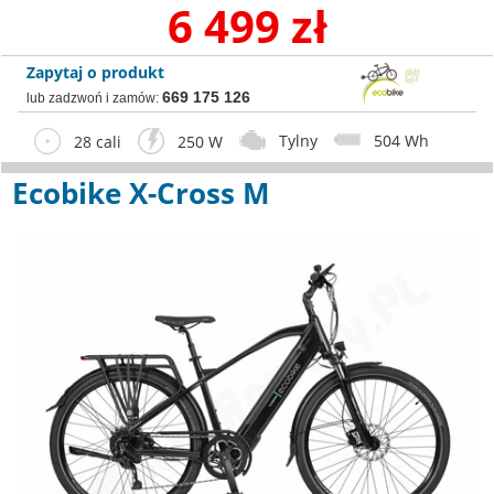
6 499 zł
Zapytaj o produkt
669 175 126
lub zadzwoń i zamów:
Tylny
504 Wh
28 cali
250 W
Ecobike X-Cross M