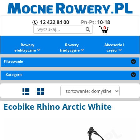
12 422 84 00
Pn-Pt:
10-18
0
Rowery
Rowery
Akcesoria i
elektryczne
tradycyjne
części
Filtrowanie
Kategorie
Ecobike Rhino Arctic White