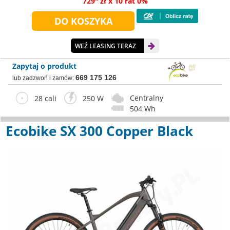
729
zł x 10 rat 0%
WEŹ LEASING TERAZ
Zapytaj o produkt
669 175 126
lub zadzwoń i zamów:
Centralny
28 cali
250 W
504 Wh
Ecobike SX 300 Copper Black