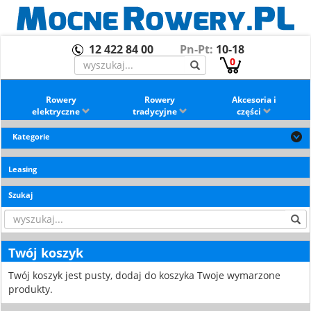
12 422 84 00
Pn-Pt:
10-18
0
Rowery
Rowery
Akcesoria i
elektryczne
tradycyjne
części
Kategorie
Leasing
Szukaj
Twój koszyk
Twój koszyk jest pusty, dodaj do koszyka Twoje wymarzone
produkty.