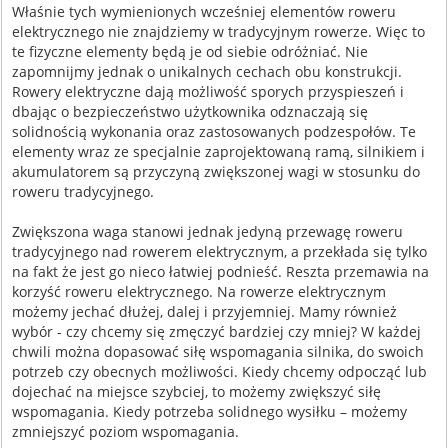
Właśnie tych wymienionych wcześniej elementów roweru
elektrycznego nie znajdziemy w tradycyjnym rowerze. Więc to
te fizyczne elementy będą je od siebie odróżniać. Nie
zapomnijmy jednak o unikalnych cechach obu konstrukcji.
Rowery elektryczne dają możliwość sporych przyspieszeń i
dbając o bezpieczeństwo użytkownika odznaczają się
solidnością wykonania oraz zastosowanych podzespołów. Te
elementy wraz ze specjalnie zaprojektowaną ramą, silnikiem i
akumulatorem są przyczyną zwiększonej wagi w stosunku do
roweru tradycyjnego.
Zwiększona waga stanowi jednak jedyną przewagę roweru
tradycyjnego nad rowerem elektrycznym, a przekłada się tylko
na fakt że jest go nieco łatwiej podnieść. Reszta przemawia na
korzyść roweru elektrycznego. Na rowerze elektrycznym
możemy jechać dłużej, dalej i przyjemniej. Mamy również
wybór - czy chcemy się zmęczyć bardziej czy mniej? W każdej
chwili można dopasować siłę wspomagania silnika, do swoich
potrzeb czy obecnych możliwości. Kiedy chcemy odpocząć lub
dojechać na miejsce szybciej, to możemy zwiększyć siłę
wspomagania. Kiedy potrzeba solidnego wysiłku – możemy
zmniejszyć poziom wspomagania.