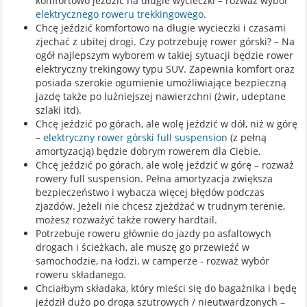
komfortowo jeździć na długie wycieczki – rozważ wybór
elektrycznego roweru trekkingowego.
Chcę jeździć komfortowo na długie wycieczki i czasami
zjechać z ubitej drogi. Czy potrzebuję rower górski? – Na
ogół najlepszym wyborem w takiej sytuacji będzie rower
elektryczny trekingowy typu SUV. Zapewnia komfort oraz
posiada szerokie ogumienie umożliwiające bezpieczną
jazdę także po luźniejszej nawierzchni (żwir, udeptane
szlaki itd).
Chcę jeździć po górach, ale wolę jeździć w dół, niż w górę
–
elektryczny rower górski full suspension
(z pełną
amortyzacją) będzie dobrym rowerem dla Ciebie.
Chcę jeździć po górach, ale wolę jeździć w górę – rozważ
rowery full suspension. Pełna amortyzacja zwiększa
bezpieczeństwo i wybacza więcej błędów podczas
zjazdów. Jeżeli nie chcesz zjeżdżać w trudnym terenie,
możesz rozważyć także rowery hardtail.
Potrzebuje roweru głównie do jazdy po asfaltowych
drogach i ścieżkach, ale muszę go przewieźć w
samochodzie, na łodzi, w camperze - rozważ wybór
roweru składanego.
Chciałbym składaka, który mieści się do bagażnika i będę
jeździł dużo po droga szutrowych / nieutwardzonych –