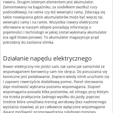
roweru. Drugim istotnym elementem jest akumulator.
Zamontowany na bagażniku, za siodełkiem (wzdłuż rury
podsiodłowej), na ramie czy też wewnątrz ramy. Zdarzają się
także rozwiązania gdzie akumulatorów może być więcej np.
wewnątrz ramy i na ramie. Wszystkie rowery elektryczne
oferowane w naszym sklepie posiadają informację o
pojemności i technologii w jakiej został wykonany akumulator
(na ogół litowo-jonowe). To akumulator magazynuje prąd
potrzebny do zasilania silnika.
Działanie napędu elektrycznego
Rower elektryczny nie jeździ sam, tak samo jak samochód ze
wspomaganiem kierownicy sam nie skręca. Do poruszania się
konieczne jest pedałowanie. Dopiero wtedy silnik uruchomi się
i zapewni rowerzyście dodatkową pomoc. Panel sterowania
daje możliwość wybrania poziomu wspomagania. Stopień
wspomagania posiada kilka poziomów, od silnego, przy którym
nie trzeba praktycznie żadnego wysiłku do jazdy, poprzez
średnie które umożliwia trening aerobowy (bez nadmiernego
wysilania stawów), aż po całkowicie wyłączone wspomaganie
dające możliwość przeprowadzenia solidnego treningu