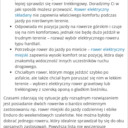
lepiej sprawdzi się rower trekkingowy. Doradzimy Ci w
jaki sposób możesz przewozić.
Rower elektryczny
składany
nie zapewnia właściwego komfortu podczas
jazdy po nierównym terenie.
Odpowiada mi pozycja jazdy na rowerze górskim i czuje
się na nim komfortowo, jednak nie będę dużo jeździł w
trudnym terenie – rozważ wybór elektrycznego roweru
typu hardtail.
Potrzebuje rower do jazdy po mieście –
rower elektryczny
miejski
zapewnia wysoki komfort oraz pozycję, która daje
znakomitą widoczność innych uczestników ruchu
drogowego.
Chciałbym rower, którym mogę jeździć szybko po
asfalcie, ale także chciał bym poruszać się nim w lekkim
terenie – wybierz elektryczny rower gravelowy lub
trekkingowy z szeroką oponą o gładkim bieżniku.
Czasami zdarzają się sytuacje gdy rozsądnym rozwiązaniem
jest posiadanie dwóch rowerów o bardzo odmiennym
zastosowaniu np. rower miejski do jazdy codziennej i ebike
Enduro do weekendowych szaleństw. Nie można byłoby
dobrać jednego roweru, który idealnie sprawdzał by się do obu
opisanych zastosowań. Powyższa lista nie wyczerpuje