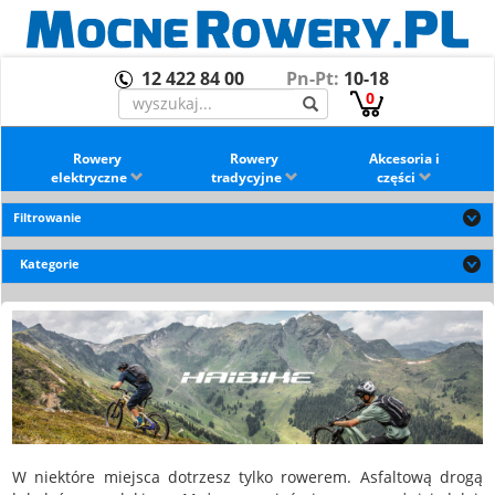
12 422 84 00
Pn-Pt:
10-18
0
Rowery
Rowery
Akcesoria i
elektryczne
tradycyjne
części
Filtrowanie
Kategorie
W niektóre miejsca dotrzesz tylko rowerem. Asfaltową drogą