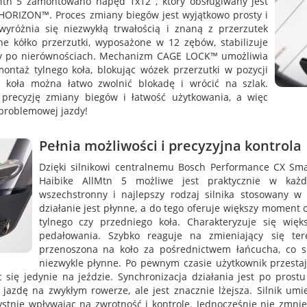
tn 5 zamontowano napęd 1x12 , który obsługiwany jest
HORIZON™. Proces zmiany biegów jest wyjątkowo prosty i
yróżnia się niezwykłą trwałością i znaną z przerzutek
e kółko przerzutki, wyposażone w 12 zębów, stabilizuje
dy po nierównościach. Mechanizm CAGE LOCK™ umożliwia
montaż tylnego koła, blokując wózek przerzutki w pozycji
 koła można łatwo zwolnić blokadę i wrócić na szlak.
 precyzję zmiany biegów i łatwość użytkowania, a więc
problemowej jazdy!
Pełnia możliwości i precyzyjna kontrola
Dzięki silnikowi centralnemu Bosch Performance CX Sm
Haibike AllMtn 5 możliwe jest praktycznie w każd
wszechstronny i najlepszy rodzaj silnika stosowany w 
działanie jest płynne, a do tego oferuje większy moment
tylnego czy przedniego koła. Charakteryzuje się więk
pedałowania. Szybko reaguje na zmieniający się ter
przenoszona na koło za pośrednictwem łańcucha, co s
niezwykle płynne. Po pewnym czasie użytkownik przesta
się jedynie na jeździe. Synchronizacja działania jest po prost
jazdę na zwykłym rowerze, ale jest znacznie lżejsza. Silnik umie
ystnie wpływając na zwrotność i kontrolę. Jednocześnie nie zmnie