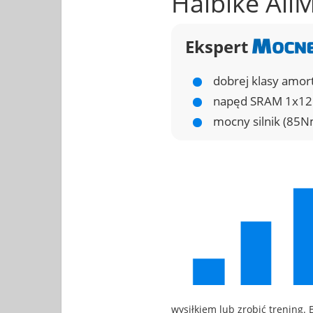
Haibike All
Ekspert
dobrej klasy amo
napęd SRAM 1x12 
mocny silnik (85N
wysiłkiem lub zrobić trening. 