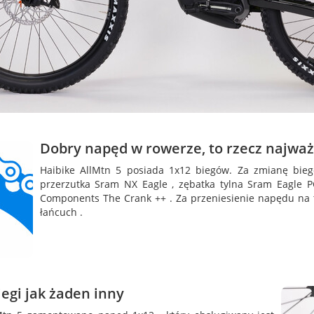
Dobry napęd w rowerze, to rzecz najważ
Haibike AllMtn 5 posiada 1x12 biegów. Za zmianę bieg
przerzutka Sram NX Eagle , zębatka tylna Sram Eagle P
Components The Crank ++ . Za przeniesienie napędu na t
łańcuch .
egi jak żaden inny