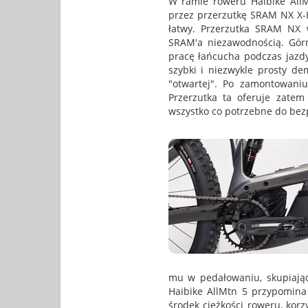
W ramie roweru Haibike AllM
przez przerzutkę SRAM NX X-
łatwy. Przerzutka SRAM NX w
SRAM'a niezawodnością. Górn
pracę łańcucha podczas jaz
szybki i niezwykle prosty de
"otwartej". Po zamontowaniu
Przerzutka ta oferuje zatem
wszystko co potrzebne do bez
mu w pedałowaniu, skupiając 
Haibike AllMtn 5 przypomina 
środek ciężkości roweru, korz