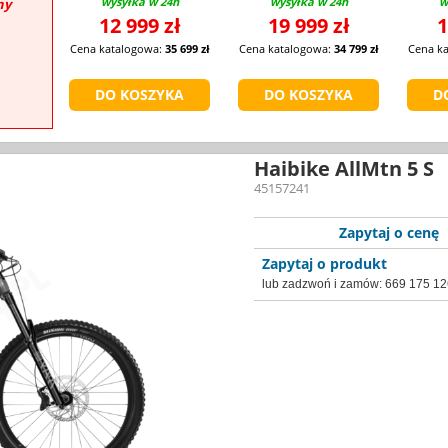
wysyłka w 24h
wysyłka w 24h
w
ny
12 999 zł
19 999 zł
1
Cena katalogowa:
35 699 zł
Cena katalogowa:
34 799 zł
Cena k
Haibike AllMtn 5 S
45157241
Zapytaj o cenę
Zapytaj o produkt
lub zadzwoń i zamów:
669 175 12