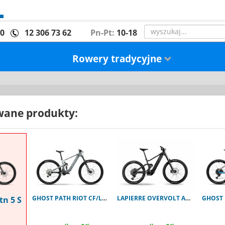
00
12 306 73 62
Pn-Pt:
10-18
Rowery tradycyjne
ane produkty:
GHOST PATH RIOT CF/LC Advanced
LAPIERRE OVERVOLT AM 9.8 800Wh
tn 5 S