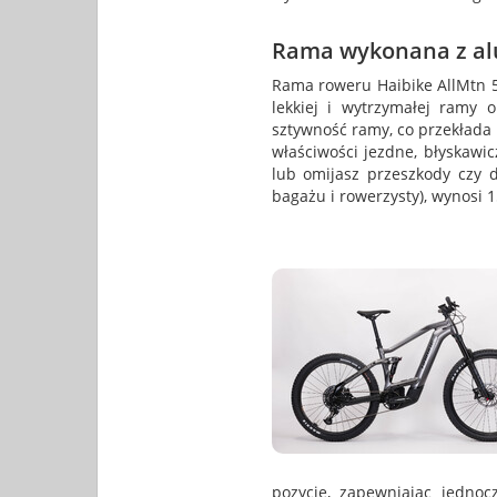
Rama wykonana z a
Rama roweru Haibike AllMtn 5
lekkiej i wytrzymałej ramy 
sztywność ramy, co przekłada
właściwości jezdne, błyskawic
lub omijasz przeszkody czy 
bagażu i rowerzysty), wynosi 1
pozycję, zapewniając jednoc