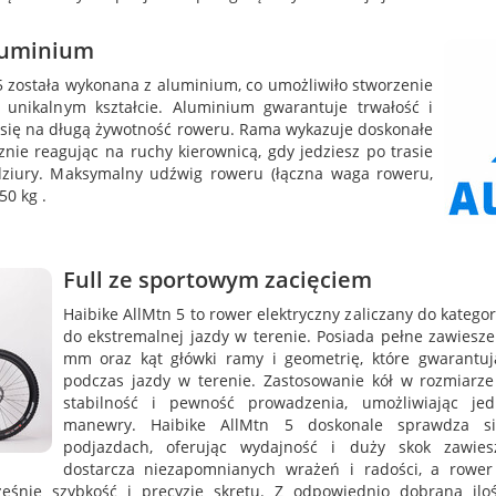
luminium
 została wykonana z aluminium, co umożliwiło stworzenie
o unikalnym kształcie. Aluminium gwarantuje trwałość i
 się na długą żywotność roweru. Rama wykazuje doskonałe
znie reagując na ruchy kierownicą, gdy jedziesz po trasie
dziury. Maksymalny udźwig roweru (łączna waga roweru,
50 kg .
Full ze sportowym zacięciem
Haibike AllMtn 5 to rower elektryczny zaliczany do katego
do ekstremalnej jazdy w terenie. Posiada pełne zawies
mm oraz kąt główki ramy i geometrię, które gwarantu
podczas jazdy w terenie. Zastosowanie kół w rozmiarze 
stabilność i pewność prowadzenia, umożliwiając jed
manewry. Haibike AllMtn 5 doskonale sprawdza si
podjazdach, oferując wydajność i duży skok zawies
dostarcza niezapomnianych wrażeń i radości, a rower
ześnie szybkość i precyzję skrętu. Z odpowiednio dobraną iloś