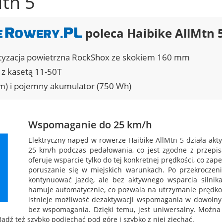
Mtn 5
poleca Haibike AllMtn 
rtyzacja powietrzna RockShox ze skokiem 160 mm
z kasetą 11-50T
m) i pojemny akumulator (750 Wh)
Wspomaganie do 25 km/h
Elektryczny napęd w rowerze Haibike AllMtn 5 działa akt
25 km/h podczas pedałowania, co jest zgodne z przep
oferuje wsparcie tylko do tej konkretnej prędkości, co za
poruszanie się w miejskich warunkach. Po przekroczen
kontynuować jazdę, ale bez aktywnego wsparcia silnika
hamuje automatycznie, co pozwala na utrzymanie prędkośc
istnieje możliwość dezaktywacji wspomagania w dowol
bez wspomagania. Dzięki temu, jest uniwersalny. Możn
Bądź też szybko podjechać pod górę i szybko z niej zjechać.