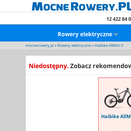
12 422 84 
Rowery elektryczne
mocnerowery.pl
»
Rowery elektryczne
»
Haibike AllMtn 5
Niedostępny.
Zobacz rekomendow
Haibike AllM