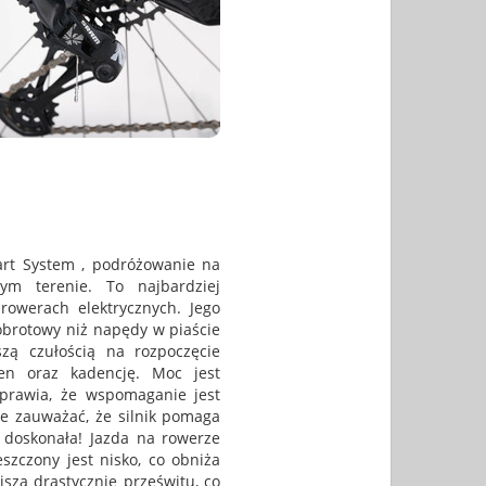
art System , podróżowanie na
ym terenie. To najbardziej
rowerach elektrycznych. Jego
 obrotowy niż napędy w piaście
szą czułością na rozpoczęcie
en oraz kadencję. Moc jest
prawia, że wspomaganie jest
je zauważać, że silnik pomaga
u doskonała! Jazda na rowerze
szczony jest nisko, co obniża
jsza drastycznie prześwitu, co