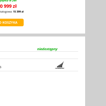
ysyłka w 24h
0 999 zł
atalogowa:
15 399 zł
niedostępny
6