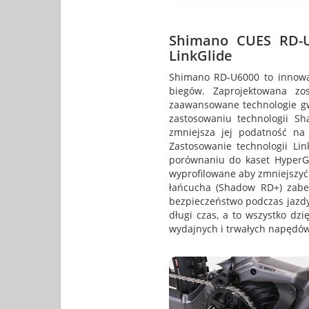
Shimano CUES RD-U
LinkGlide
Shimano RD-U6000 to innowac
biegów. Zaprojektowana zo
zaawansowane technologie gwa
zastosowaniu technologii S
zmniejsza jej podatność n
Zastosowanie technologii Li
porównaniu do kaset HyperGli
wyprofilowane aby zmniejszyć 
łańcucha (Shadow RD+) zabez
bezpieczeństwo podczas jazdy
długi czas, a to wszystko dzi
wydajnych i trwałych napędów