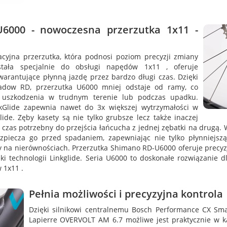
6000 - nowoczesna przerzutka 1x11 -
yjna przerzutka, która podnosi poziom precyzji zmiany
stała specjalnie do obsługi napędów 1x11 , oferuje
rantujące płynną jazdę przez bardzo długi czas. Dzięki
hadow RD, przerzutka U6000 mniej odstaje od ramy, co
a uszkodzenia w trudnym terenie lub podczas upadku.
nkGlide zapewnia nawet do 3x większej wytrzymałości w
de. Zęby kasety są nie tylko grubsze lecz także inaczej
czas potrzebny do przejścia łańcucha z jednej zębatki na drugą.
piecza go przed spadaniem, zapewniając nie tylko płynniejsz
 na nierównościach. Przerzutka Shimano RD-U6000 oferuje precyzj
ęki technologii Linkglide. Seria U6000 to doskonałe rozwiązanie
 1x11 .
Pełnia możliwości i precyzyjna kontrola
Dzięki silnikowi centralnemu Bosch Performance CX Sm
Lapierre OVERVOLT AM 6.7 możliwe jest praktycznie w k