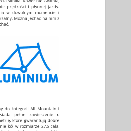
ia silnika. Rower nie zwalnia,
e prędkości i płynnej jazdy.
ania w dowolnym momencie i
rsalny. Można jechać na nim z
chać.
y do kategorii All Mountain i
siada pełne zawieszenie o
trię, które gwarantują dobre
ie kół w rozmiarze 27,5 cala,