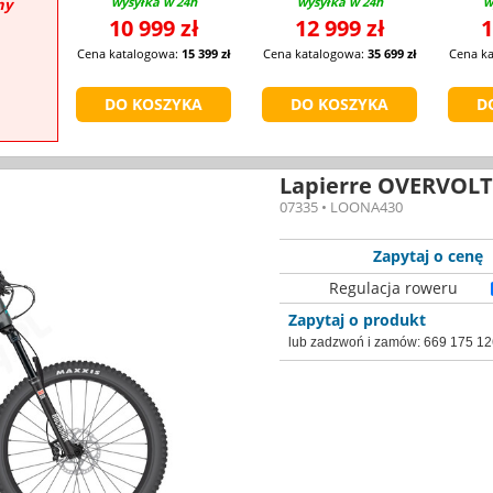
wysyłka w 24h
wysyłka w 24h
w
ny
10 999 zł
12 999 zł
1
Cena katalogowa:
15 399 zł
Cena katalogowa:
35 699 zł
Cena k
Lapierre OVERVOLT
07335 • LOONA430
Zapytaj o cenę
Regulacja roweru
Zapytaj o produkt
lub zadzwoń i zamów:
669 175 12