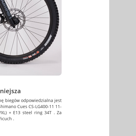
niejsza
nę biegów odpowiedzialna jest
 Shimano Cues CS-LG400-11 11-
XL) + E13 steel ring 34T . Za
ńcuch .