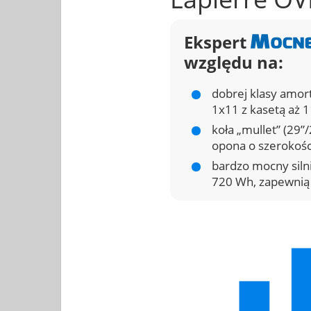
Ekspert
względu na:
dobrej klasy amor
1x11 z kasetą aż 
koła „mullet” (29”
opona o szerokości
bardzo mocny sil
720 Wh, zapewnią 