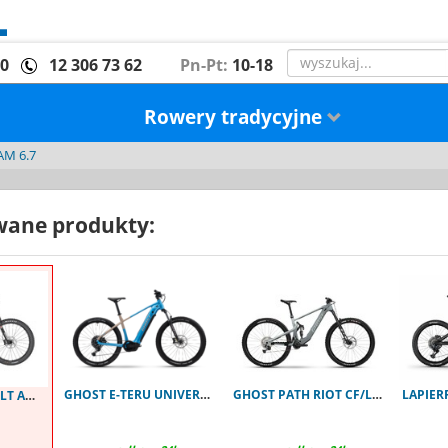
00
12 306 73 62
Pn-Pt:
10-18
Rowery tradycyjne
AM 6.7
ane produkty:
GHOST E-TERU UNIVERSAL atlantic blue L
GHOST PATH RIOT CF/LC Advanced
Lapierre OVERVOLT AM 6.7 M