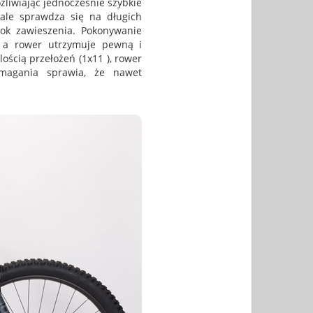
żliwiając jednocześnie szybkie
le sprawdza się na długich
kok zawieszenia. Pokonywanie
, a rower utrzymuje pewną i
ością przełożeń (1x11 ), rower
magania sprawia, że nawet