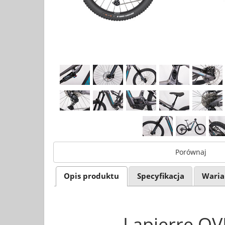
Porównaj
Opis produktu
Specyfikacja
Waria
Lapierre O