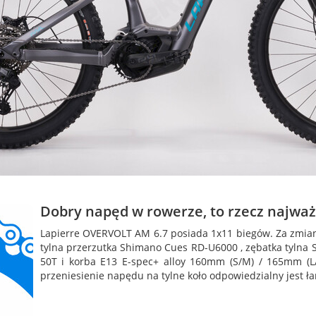
Dobry napęd w rowerze, to rzecz najważ
Lapierre OVERVOLT AM 6.7 posiada 1x11 biegów. Za zmia
tylna przerzutka Shimano Cues RD-U6000 , zębatka tylna
50T i korba E13 E-spec+ alloy 160mm (S/M) / 165mm (L/
przeniesienie napędu na tylne koło odpowiedzialny jest ła