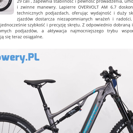
29 cali , zapewnia stabilność i pewność prowadzenia, umo
i zwinne manewry. Lapierre OVERVOLT AM 6.7 doskona
technicznych podjazdach, oferując wydajność i duży s
zjazdów dostarcza niezapomnianych wrażeń i radości
 jednocześnie szybkość i precyzję skrętu. Z odpowiednio dobraną il
romych podjazdów, a aktywacja najmocniejszego trybu wspo
ją się teraz osiągalne.