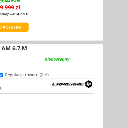
ysyłka w 24h
9 999 zł
atalogowa:
34 799 zł
 AM 6.7 M
niedostępny
Regulacja roweru (0 zł)
6