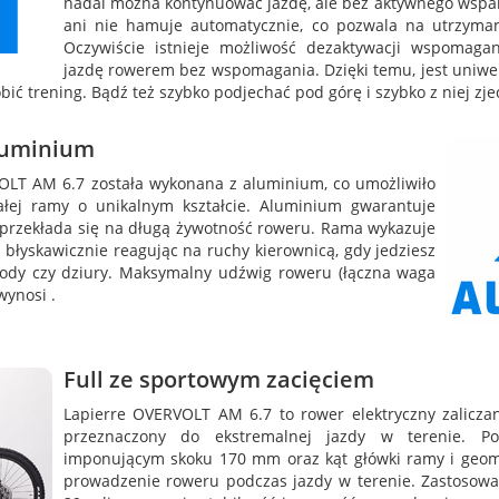
nadal można kontynuować jazdę, ale bez aktywnego wsparc
ani nie hamuje automatycznie, co pozwala na utrzymani
Oczywiście istnieje możliwość dezaktywacji wspomag
jazdę rowerem bez wspomagania. Dzięki temu, jest uniwe
ić trening. Bądź też szybko podjechać pod górę i szybko z niej zje
luminium
LT AM 6.7 została wykonana z aluminium, co umożliwiło
małej ramy o unikalnym kształcie. Aluminium gwarantuje
o przekłada się na długą żywotność roweru. Rama wykazuje
 błyskawicznie reagując na ruchy kierownicą, gdy jedziesz
kody czy dziury. Maksymalny udźwig roweru (łączna waga
wynosi .
Full ze sportowym zacięciem
Lapierre OVERVOLT AM 6.7 to rower elektryczny zaliczan
przeznaczony do ekstremalnej jazdy w terenie. Po
imponującym skoku 170 mm oraz kąt główki ramy i geome
prowadzenie roweru podczas jazdy w terenie. Zastosowan