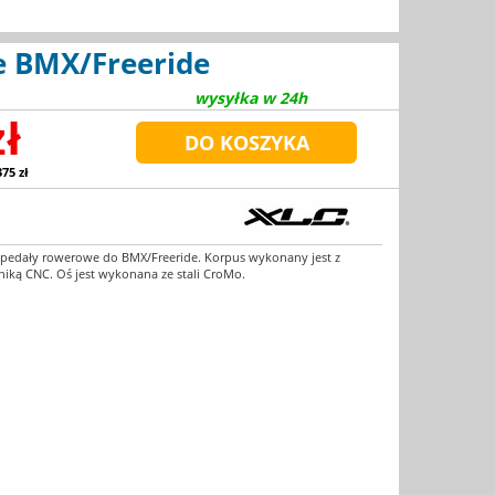
e BMX/Freeride
wysyłka w 24h
zł
375 zł
pedały rowerowe do BMX/Freeride. Korpus wykonany jest z
iką CNC. Oś jest wykonana ze stali CroMo.