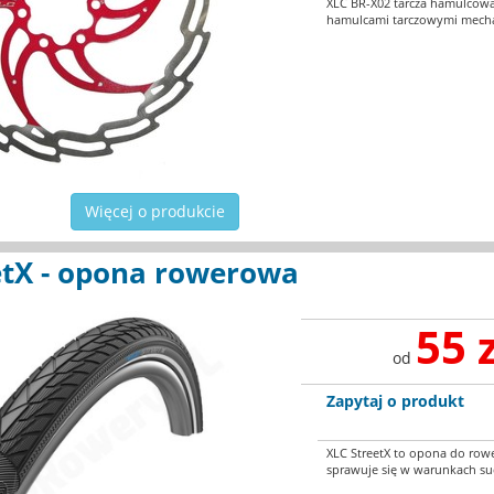
XLC BR-X02 tarcza hamulcow
hamulcami tarczowymi mechan
Więcej o produkcie
etX - opona rowerowa
55 
od
Zapytaj o produkt
XLC StreetX to opona do rowe
sprawuje się w warunkach su