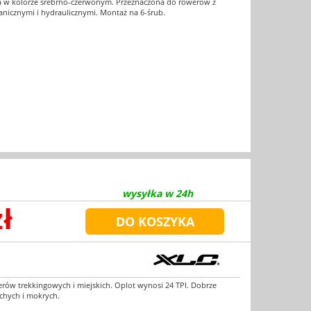
a w kolorze srebrno-czerwonym. Przeznaczona do rowerów z
icznymi i hydraulicznymi. Montaż na 6-śrub.
wysyłka w 24h
zł
rów trekkingowych i miejskich. Oplot wynosi 24 TPI. Dobrze
chych i mokrych.