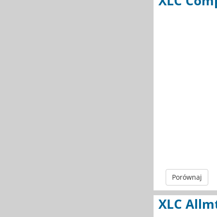
XLC Comp
Porównaj
XLC Allm