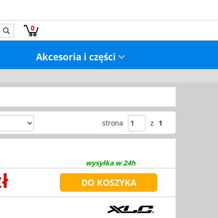
0
Akcesoria i części
strona
z
1
wysyłka w 24h
ł