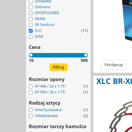
Schwalbe
Shimano
SPORTOURER
SRAM
SR Suntour
XLC
(11)
Zefal
Cena
10
900
Porównaj
XLC BR-X
Rozmiar opony
47-406 / 20 x 1.75"
(1)
47-559 / 26 x 1.75"
(1)
Rodzaj sztycy
Amortyzowana
(1)
Teleskopowa
(2)
Rozmiar tarczy hamulca