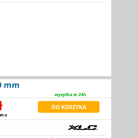
60 mm
wysyłka w 24h
ł
89 zł