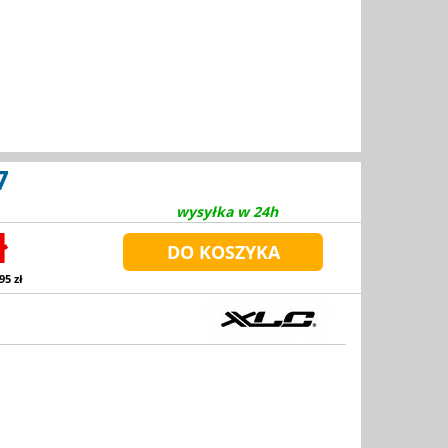
7
wysyłka w 24h
ł
95 zł