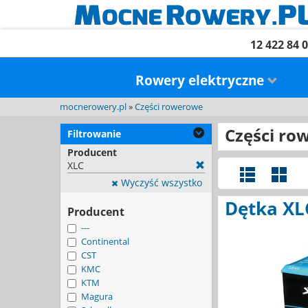
12 422 84 
Rowery elektryczne
mocnerowery.pl
»
Części rowerowe
Części ro
Filtrowanie
Producent
XLC
Wyczyść wszystko
Dętka XL
Producent
---
Continental
CST
KMC
KTM
Magura