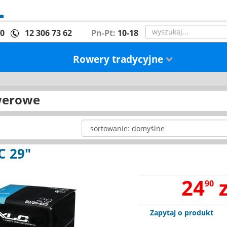
00
12 306 73 62
Pn-Pt:
10-18
Rowery tradycyjne
werowe
C 29"
24
z
90
Zapytaj o produkt