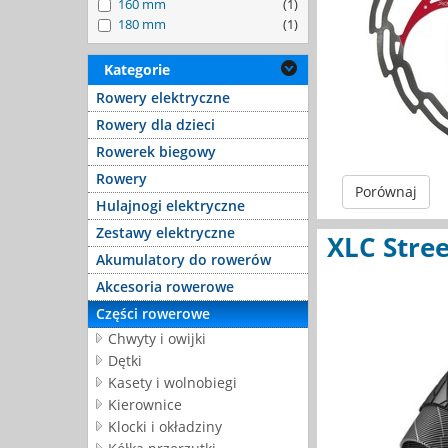
160 mm
(1)
180 mm
(1)
Kategorie
Rowery elektryczne
Rowery dla dzieci
Rowerek biegowy
Rowery
Porównaj
Hulajnogi elektryczne
Zestawy elektryczne
XLC Stre
Akumulatory do rowerów
Akcesoria rowerowe
Części rowerowe
Chwyty i owijki
Dętki
Kasety i wolnobiegi
Kierownice
Klocki i okładziny