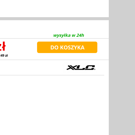
wysyłka w 24h
zł
149 zł