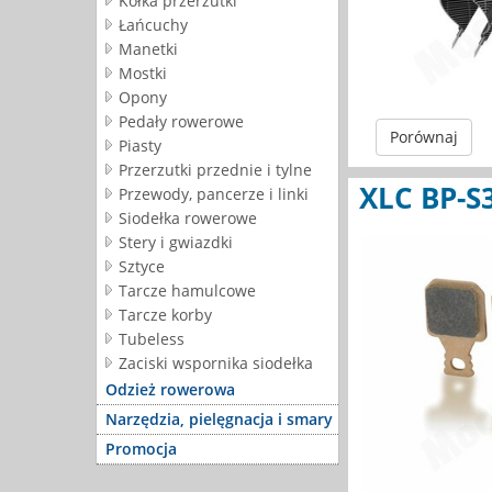
Kółka przerzutki
Łańcuchy
Manetki
Mostki
Opony
Pedały rowerowe
Porównaj
Piasty
Przerzutki przednie i tylne
XLC BP-S
Przewody, pancerze i linki
Siodełka rowerowe
Stery i gwiazdki
Sztyce
Tarcze hamulcowe
Tarcze korby
Tubeless
Zaciski wspornika siodełka
Odzież rowerowa
Narzędzia, pielęgnacja i smary
Promocja