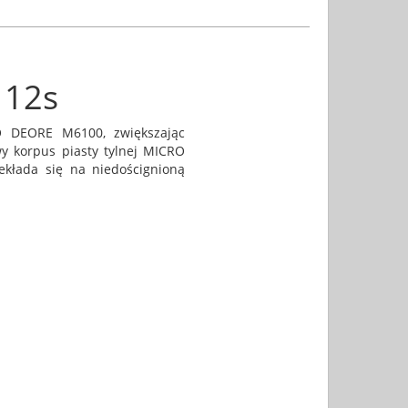
 12s
O DEORE M6100, zwiększając
y korpus piasty tylnej MICRO
kłada się na niedoścignioną