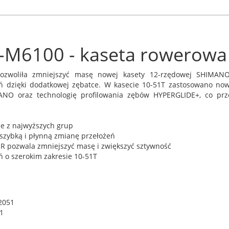
-M6100 - kaseta rowerowa
ozwoliła zmniejszyć masę nowej kasety 12-rzędowej SHIMAN
eń dzięki dodatkowej zębatce. W kasecie 10-51T zastosowano now
NO oraz technologię profilowania zębów HYPERGLIDE+, co prze
ne z najwyższych grup
zybką i płynną zmianę przełożeń
R pozwala zmniejszyć masę i zwiększyć sztywność
 o szerokim zakresie 10-51T
2051
1