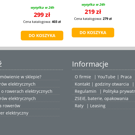
wysyłka w 24h
wysyłka w 24h
219 zł
299 zł
Cena katalogowa:
279 zł
Cena katalogowa:
403 zł
ź
Informacje
zamówienie w sklepie?
O firmie
|
YouTube
|
Praca
rów elektrycznych
Kontakt | godziny otwarcia
|
 o rowerach elektrycznych
Regulamin
|
Polityka prywat
rów elektrycznych
ZSEiE, baterie, opakowania
ja rowerów
Raty
|
Leasing
er elektryczny