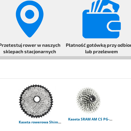
Przetestuj rower
w naszych
Płatność gotówką przy odbio
sklepach stacjonarnych
lub przelewem
Kaseta SRAM AM CS PG-1030 11-36T srebrna 10s
Kaseta rowerowa Shimano CS-M7000 11-42T 11s