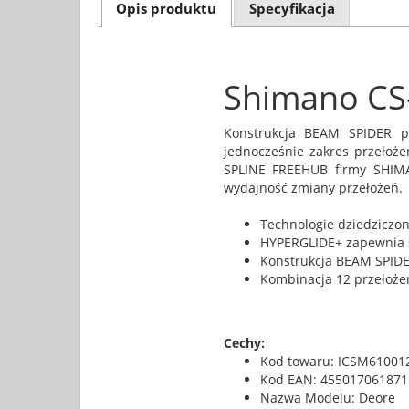
Opis produktu
Specyfikacja
Shimano CS
Konstrukcja BEAM SPIDER p
jednocześnie zakres przełoż
SPLINE FREEHUB firmy SHIMA
wydajność zmiany przełożeń.
Technologie dziedziczo
HYPERGLIDE+ zapewnia s
Konstrukcja BEAM SPIDE
Kombinacja 12 przełożeń
Cechy:
Kod towaru: ICSM61001
Kod EAN: 455017061871
Nazwa Modelu: Deore