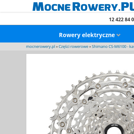
12 422 84 
Rowery elektryczne
mocnerowery.pl
»
Części rowerowe
»
Shimano CS-M6100 - ka