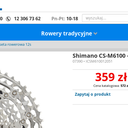
00
12 306 73 62
Pn-Pt:
10-18
Rowery tradycyjne
seta rowerowa 12s
Shimano CS-M6100 
07390 • ICSM610012051
359 zł
Cena katalogowa:
572 z
Zapytaj o produkt