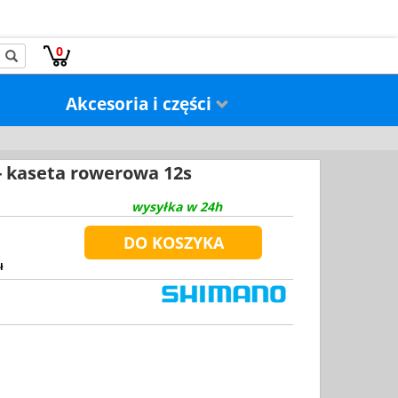
0
Akcesoria i części
- kaseta rowerowa 12s
wysyłka w 24h
ł