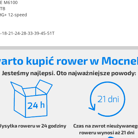
RE M6100
MTB
HG+ 12-speed
6-18-21-24-28-33-39-45-51T
arto kupić rower w Mocn
Jesteśmy najlepsi. Oto najważniejsze powody:
ysyłka
roweru
w 24 godziny
Czas na zwrot
nieużywaneg
roweru
wynosi aż 21 dni