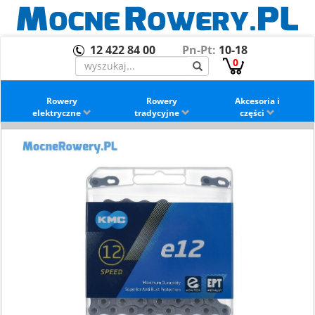
12 422 84 00
Pn-Pt:
10-18
0
Rowery
Rowery
Akcesoria i
elektryczne
tradycyjne
części