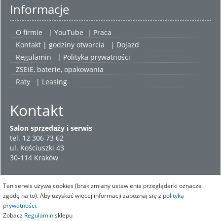
Informacje
O firmie
|
YouTube
|
Praca
Kontakt | godziny otwarcia
| Dojazd
Regulamin
|
Polityka prywatności
ZSEiE, baterie, opakowania
Raty
|
Leasing
Kontakt
Salon sprzedaży i serwis
tel. 12 306 73 62
ul. Kościuszki 43
30-114 Kraków
Ten serwis używa cookies (brak zmiany ustawienia przeglądarki oznacza
zgodę na to). Aby uzyskać więcej informacji zapoznaj się z
polityką
prywatności
.
Zobacz
Regulamin
sklepu