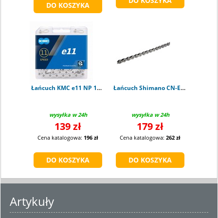
Łańcuch KMC e11 NP 11 rz - 122 ogniwa + CL555
Łańcuch Shimano CN-E8000 11s - 138 ogniw
wysyłka w 24h
wysyłka w 24h
139 zł
179 zł
Cena katalogowa:
196 zł
Cena katalogowa:
262 zł
Artykuły