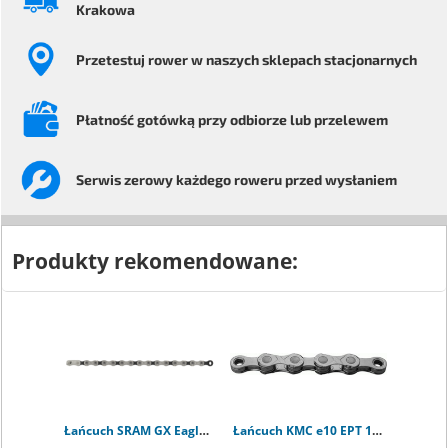
Krakowa
Przetestuj rower
w naszych sklepach stacjonarnych
Płatność gotówką przy odbiorze
lub przelewem
Serwis
zerowy każdego
roweru przed wysłaniem
Produkty rekomendowane:
Łańcuch SRAM GX Eagle Chain 12rz - 126 ogniw
Łańcuch KMC e10 EPT 10rz - 136 ogniw + CL559