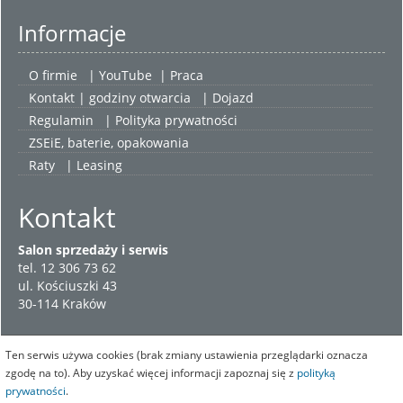
Informacje
O firmie
|
YouTube
|
Praca
Kontakt | godziny otwarcia
| Dojazd
Regulamin
|
Polityka prywatności
ZSEiE, baterie, opakowania
Raty
|
Leasing
Kontakt
Salon sprzedaży i serwis
tel. 12 306 73 62
ul. Kościuszki 43
30-114 Kraków
Ten serwis używa cookies (brak zmiany ustawienia przeglądarki oznacza
zgodę na to). Aby uzyskać więcej informacji zapoznaj się z
polityką
prywatności
.