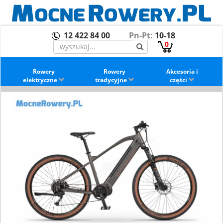
12 422 84 00
Pn-Pt:
10-18
0
Rowery
Rowery
Akcesoria i
elektryczne
tradycyjne
części