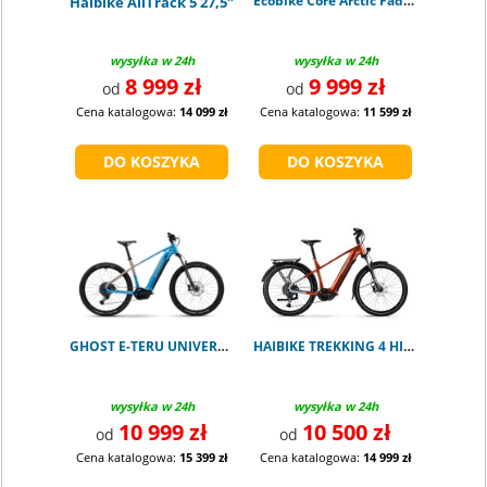
Ecobike Core Arctic Fade 1008 Wh
Haibike AllTrack 5 27,5"
wysyłka w 24h
wysyłka w 24h
8 999 zł
9 999 zł
od
od
Cena katalogowa:
14 099 zł
Cena katalogowa:
11 599 zł
GHOST E-TERU UNIVERSAL atlantic blue
HAIBIKE TREKKING 4 HIGH ORANGE
wysyłka w 24h
wysyłka w 24h
10 999 zł
10 500 zł
od
od
Cena katalogowa:
15 399 zł
Cena katalogowa:
14 999 zł