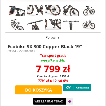
Porównaj
Ecobike SX 300 Copper Black 19"
09344 • 7503010017
Transport gratis
wysyłka w 24h
7 799 zł
Cena katalogowa:
9 299 zł
779
zł x 10 rat 0%
90
WEŹ LEASING TERAZ