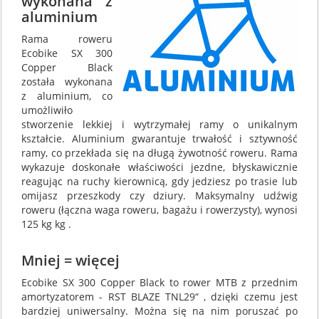
wykonana z
aluminium
Rama roweru
Ecobike SX 300
Copper Black
została wykonana
z aluminium, co
umożliwiło
stworzenie lekkiej i wytrzymałej ramy o unikalnym
kształcie. Aluminium gwarantuje trwałość i sztywność
ramy, co przekłada się na długą żywotność roweru. Rama
wykazuje doskonałe właściwości jezdne, błyskawicznie
reagując na ruchy kierownicą, gdy jedziesz po trasie lub
omijasz przeszkody czy dziury. Maksymalny udźwig
roweru (łączna waga roweru, bagażu i rowerzysty), wynosi
125 kg kg .
Mniej = więcej
Ecobike SX 300 Copper Black to rower MTB z przednim
amortyzatorem - RST BLAZE TNL29“ , dzięki czemu jest
bardziej uniwersalny. Można się na nim poruszać po