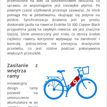
przenoszona na koło za pośrednictwem łańcucha, co
sprawia, że wspomaganie jest niezwykle płynne. Po
pewnym czasie użytkownik przestaje zauważać, że silnik
pomaga mu w pedałowaniu, skupiając się jedynie na
jeździe. Synchronizacja działania jest po prostu
doskonała! Jazda na rowerze Ecobike SX 300 Copper Black
przypomina jazdę na zwykłym rowerze, ale jest znacznie
lżejsza. Silnik umieszczony jest nisko, co obniża środek
ciężkości roweru, korzystnie wpływając na zwrotność i
kontrolę. Jednocześnie nie zmniejsza drastycznie
prześwitu, co jest istotne podczas pokonywania
większych przeszkód.
Zasilanie z
wnętrza
ramy
Innowacyjny
design ramy
pozwolił na
umieszczenie
akumulatora w jej