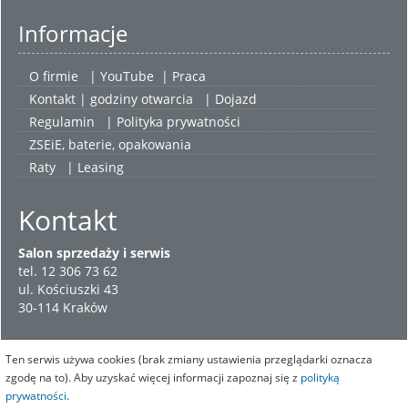
Informacje
O firmie
|
YouTube
|
Praca
Kontakt | godziny otwarcia
| Dojazd
Regulamin
|
Polityka prywatności
ZSEiE, baterie, opakowania
Raty
|
Leasing
Kontakt
Salon sprzedaży i serwis
tel. 12 306 73 62
ul. Kościuszki 43
30-114 Kraków
Ten serwis używa cookies (brak zmiany ustawienia przeglądarki oznacza
zgodę na to). Aby uzyskać więcej informacji zapoznaj się z
polityką
prywatności
.