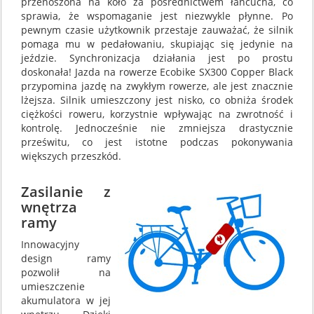
przenoszona na koło za pośrednictwem łańcucha, co
sprawia, że wspomaganie jest niezwykle płynne. Po
pewnym czasie użytkownik przestaje zauważać, że silnik
pomaga mu w pedałowaniu, skupiając się jedynie na
jeździe. Synchronizacja działania jest po prostu
doskonała! Jazda na rowerze Ecobike SX300 Copper Black
przypomina jazdę na zwykłym rowerze, ale jest znacznie
lżejsza. Silnik umieszczony jest nisko, co obniża środek
ciężkości roweru, korzystnie wpływając na zwrotność i
kontrolę. Jednocześnie nie zmniejsza drastycznie
prześwitu, co jest istotne podczas pokonywania
większych przeszkód.
Zasilanie z
wnętrza
ramy
Innowacyjny
design ramy
pozwolił na
umieszczenie
akumulatora w jej