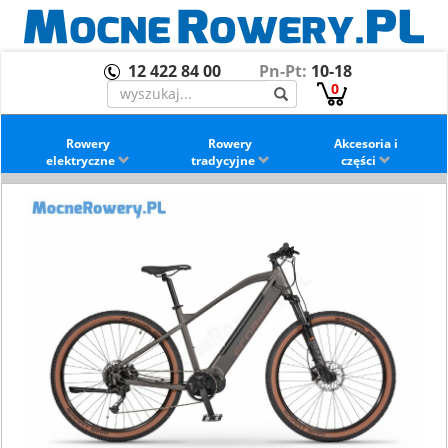
12 422 84 00
Pn-Pt:
10-18
0
Rowery
Rowery
Akcesoria i
elektryczne
tradycyjne
części