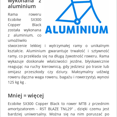
wykonana z
aluminium
Rama roweru
Ecobike SX300
Copper Black
została wykonana
z aluminium, co
umożliwiło
stworzenie lekkiej i wytrzymałej ramy o unikalnym
kształcie. Aluminium gwarantuje trwałość i sztywność
ramy, co przekłada się na długą żywotność roweru. Rama
wykazuje doskonałe właściwości jezdne, błyskawicznie
reagując na ruchy kierownicą, gdy jedziesz po trasie lub
omijasz przeszkody czy dziury. Maksymalny udźwig
roweru (łączna waga roweru, bagażu i rowerzysty), wynosi
125 kg kg .
Mniej = więcej
Ecobike SX300 Copper Black to rower MTB z przednim
amortyzatorem - RST BLAZE TNL29“ , dzięki czemu jest
bardziej uniwersalny. Można się na nim poruszać po