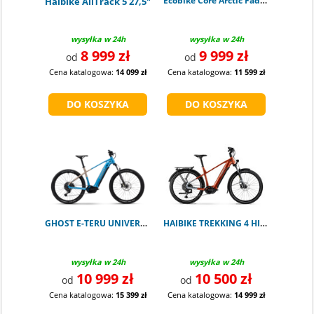
Ecobike Core Arctic Fade 1008 Wh
Haibike AllTrack 5 27,5"
wysyłka w 24h
wysyłka w 24h
8 999 zł
9 999 zł
od
od
Cena katalogowa:
14 099 zł
Cena katalogowa:
11 599 zł
GHOST E-TERU UNIVERSAL atlantic blue
HAIBIKE TREKKING 4 HIGH ORANGE
wysyłka w 24h
wysyłka w 24h
10 999 zł
10 500 zł
od
od
Cena katalogowa:
15 399 zł
Cena katalogowa:
14 999 zł