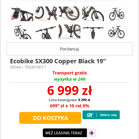
Porównaj
Ecobike SX300 Copper Black 19"
09344 • 7503010017
Transport gratis
wysyłka w 24h
6 999 zł
Cena katalogowa:
9 299 zł
699
zł x 10 rat 0%
90
WEŹ LEASING TERAZ