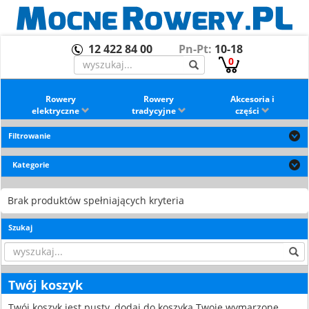
12 422 84 00
Pn-Pt:
10-18
0
Rowery
Rowery
Akcesoria i
elektryczne
tradycyjne
części
Filtrowanie
Kategorie
Brak produktów spełniających kryteria
Szukaj
Twój koszyk
Twój koszyk jest pusty, dodaj do koszyka Twoje wymarzone