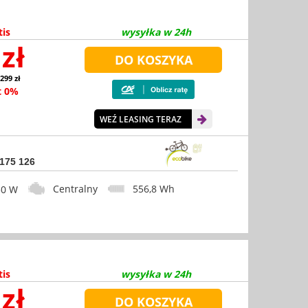
tis
wysyłka w 24h
zł
 299 zł
t 0%
WEŹ LEASING TERAZ
 175 126
Centralny
556,8 Wh
0 W
tis
wysyłka w 24h
zł