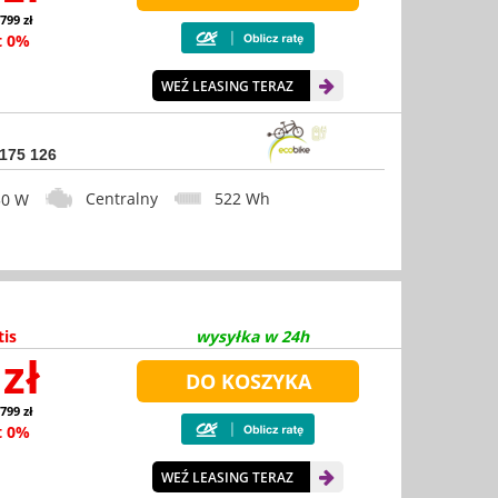
 799 zł
t 0%
WEŹ LEASING TERAZ
 175 126
Centralny
522 Wh
0 W
tis
wysyłka w 24h
zł
 799 zł
t 0%
WEŹ LEASING TERAZ