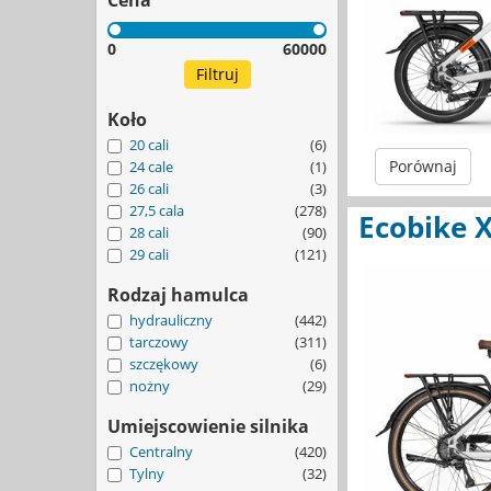
0
60000
Koło
20 cali
(6)
Porównaj
24 cale
(1)
26 cali
(3)
27,5 cala
(278)
Ecobike X
28 cali
(90)
29 cali
(121)
Rodzaj hamulca
hydrauliczny
(442)
tarczowy
(311)
szczękowy
(6)
nożny
(29)
Umiejscowienie silnika
Centralny
(420)
Tylny
(32)