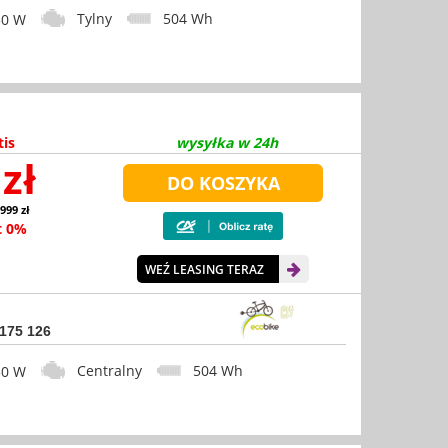
Tylny
504 Wh
0 W
tis
wysyłka w 24h
zł
 999 zł
t 0%
WEŹ LEASING TERAZ
 175 126
Centralny
504 Wh
0 W