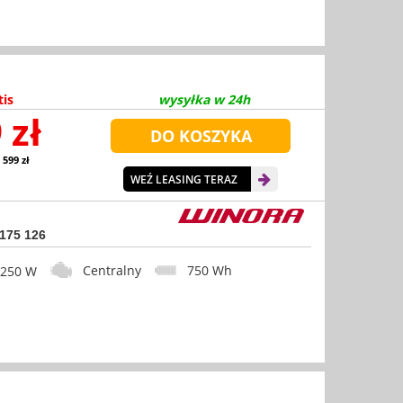
tis
wysyłka w 24h
 zł
 599 zł
WEŹ LEASING TERAZ
 175 126
Centralny
750 Wh
50 W