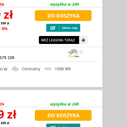
tis
wysyłka w 24h
 zł
 599 zł
t 0%
WEŹ LEASING TERAZ
 175 126
Centralny
1008 Wh
0 W
tis
wysyłka w 24h
9 zł
 699 zł