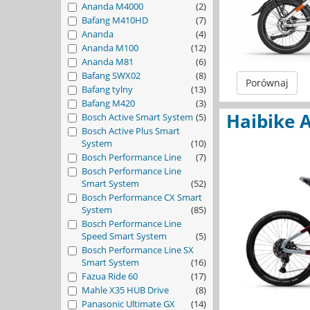
Ananda M4000
(2)
Bafang M410HD
(7)
Ananda
(4)
Ananda M100
(12)
Ananda M81
(6)
Bafang SWX02
(8)
Porównaj
Bafang tylny
(13)
Bafang M420
(3)
Haibike A
Bosch Active Smart System
(5)
Bosch Active Plus Smart
System
(10)
Bosch Performance Line
(7)
Bosch Performance Line
Smart System
(52)
Bosch Performance CX Smart
System
(85)
Bosch Performance Line
Speed Smart System
(5)
Bosch Performance Line SX
Smart System
(16)
Fazua Ride 60
(17)
Mahle X35 HUB Drive
(8)
Panasonic Ultimate GX
(14)