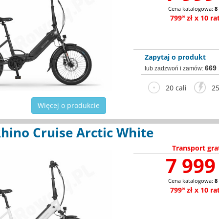
Cena katalogowa:
8
799
zł x 10 ra
90
Zapytaj o produkt
669
lub zadzwoń i zamów:
20 cali
25
Więcej o produkcie
hino Cruise Arctic White
Transport gra
7 999 
Cena katalogowa:
8
799
zł x 10 ra
90