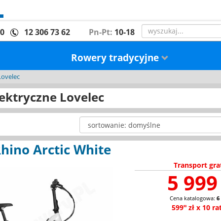
00
12 306 73 62
Pn-Pt:
10-18
Rowery tradycyjne
Lovelec
ektryczne Lovelec
hino Arctic White
Transport gra
5 999 
Cena katalogowa:
6
599
zł x 10 ra
90