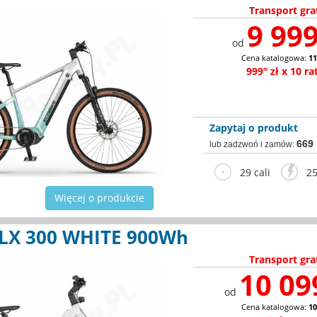
Transport gra
9 999
od
Cena katalogowa:
11
999
zł x 10 ra
90
Zapytaj o produkt
669
lub zadzwoń i zamów:
29 cali
25
Więcej o produkcie
LX 300 WHITE 900Wh
Transport gra
10 09
od
Cena katalogowa:
10