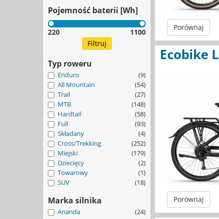
Pojemność baterii [Wh]
Porównaj
220
1100
Ecobike L
Typ roweru
Enduro
(9)
All Mountain
(54)
Trail
(27)
MTB
(148)
Hardtail
(58)
Full
(93)
Składany
(4)
Cross/Trekking
(252)
Miejski
(179)
Dziecięcy
(2)
Towarowy
(1)
SUV
(18)
Porównaj
Marka silnika
Ananda
(24)