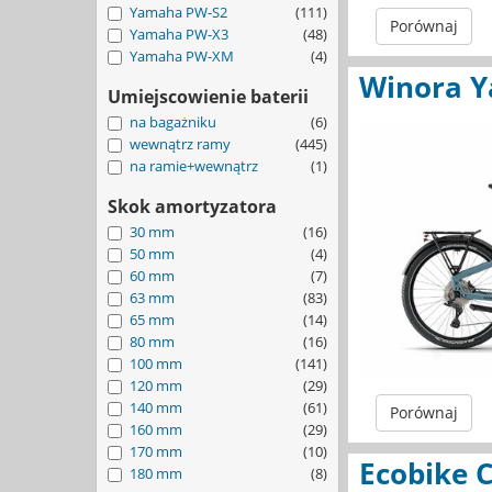
Yamaha PW-S2
(111)
Porównaj
Yamaha PW-X3
(48)
Yamaha PW-XM
(4)
Winora Y
Umiejscowienie baterii
na bagażniku
(6)
wewnątrz ramy
(445)
na ramie+wewnątrz
(1)
Skok amortyzatora
30 mm
(16)
50 mm
(4)
60 mm
(7)
63 mm
(83)
65 mm
(14)
80 mm
(16)
100 mm
(141)
120 mm
(29)
140 mm
(61)
Porównaj
160 mm
(29)
170 mm
(10)
Ecobike 
180 mm
(8)