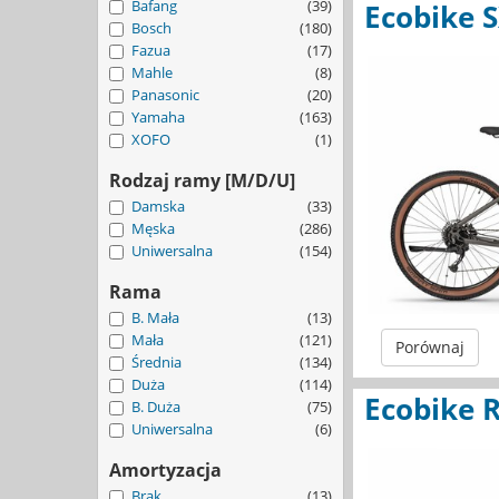
Bafang
(39)
Ecobike 
Bosch
(180)
Fazua
(17)
Mahle
(8)
Panasonic
(20)
Yamaha
(163)
XOFO
(1)
Rodzaj ramy [M/D/U]
Damska
(33)
Męska
(286)
Uniwersalna
(154)
Rama
B. Mała
(13)
Mała
(121)
Porównaj
Średnia
(134)
Duża
(114)
Ecobike R
B. Duża
(75)
Uniwersalna
(6)
Amortyzacja
Brak
(13)