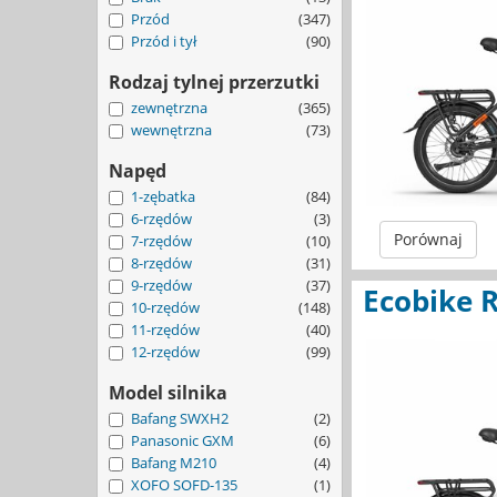
Przód
(347)
Przód i tył
(90)
Rodzaj tylnej przerzutki
zewnętrzna
(365)
wewnętrzna
(73)
Napęd
1-zębatka
(84)
6-rzędów
(3)
Porównaj
7-rzędów
(10)
8-rzędów
(31)
9-rzędów
(37)
Ecobike R
10-rzędów
(148)
11-rzędów
(40)
12-rzędów
(99)
Model silnika
Bafang SWXH2
(2)
Panasonic GXM
(6)
Bafang M210
(4)
XOFO SOFD-135
(1)