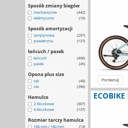
Sposób zmiany biegów
mechanicznie
(442)
elektrycznie
(10)
Sposób amortyzacji
sprężynowa
(297)
powietrzna
(137)
łańcuch / pasek
łańcuch
(406)
pasek
(45)
Opona plus size
Porównaj
tak
(49)
nie
(396)
ECOBIKE 
Hamulce
2-tłoczkowe
(307)
4-tłoczkowe
(137)
Rozmiar tarczy hamulca
160 mm / 160 mm
(13)