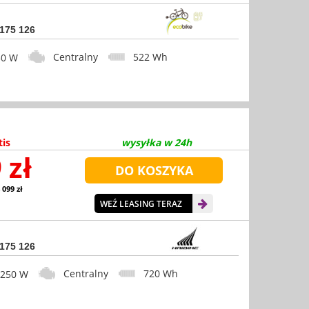
 175 126
Centralny
522 Wh
0 W
tis
wysyłka w 24h
 zł
 099 zł
WEŹ LEASING TERAZ
 175 126
Centralny
720 Wh
50 W