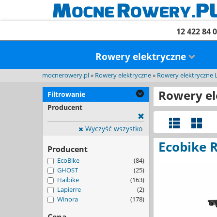
12 422 84 
Rowery elektryczne
mocnerowery.pl
»
Rowery elektryczne
»
Rowery elektryczne 
Rowery el
Filtrowanie
Producent
Wyczyść wszystko
Ecobike R
Producent
EcoBike
(84)
GHOST
(25)
Haibike
(163)
Lapierre
(2)
Winora
(178)
Cena