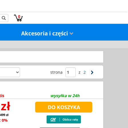
0
Akcesoria i części
strona
z
2
tis
wysyłka w 24h
zł
 499 zł
t 0%