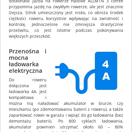
doskonała! Jazda na rowerze Haibike ALLMTN 3 coffee
przypomina jazdę na zwykłym rowerze, ale jest znacznie
lżejsza. Silnik umieszczony jest nisko, co obniża środek
ciężkości roweru, korzystnie wpływając na zwrotność i
kontrolę. Jednocześnie nie zmniejsza drastycznie
prześwitu, co jest istotne podczas pokonywania
większych przeszkód.
Przenośna i
mocna
ładowarka
elektryczna
Do roweru
dołączona jest
ładowarka 4A. Jest
kompaktowa i
można nią naładować akumulator w biurze, czy
mieszkaniu (po zdemontowaniu baterii z roweru), a także
zaparkować rower w garażu i wpiąć do go ładowania (bez
demontażu baterii). Po 800 cyklach ładowania,
akumulator powinien utrzymać około 60 – 80%