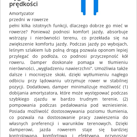
prędkości
Amortyzator
przedni w rowerze
pełni kilka istotnych funkcji, dlaczego dobrze go mieć w
rowerze? Ponieważ podnosi komfort jazdy, absorbuje
wstrząsy i nierówności terenu, co przekłada się na
zwiększenie komfortu jazdy. Podczas jazdy po wybojach,
leśnym szlakiem lub polną drogą pozwala oponom lepiej
przylegać do podłoża, co podnosi przyczepność kół
roweru. Damper doskonale pomaga w tłumieniu
nierówności, „wygładzeniu nawierzchni”. Umożliwia także
dalsze i mocniejsze skoki, dzięki wytłumieniu nagłego
odbiciu przy lądowaniu utrzymuje rower w stabilnej
pozycji. Dodatkowo, damper minimalizuje możliwość (1)
dobijania amortyzatora, które może występować podczas
szybkiego zjazdu w bardzo trudnym terenie, (2)
pompowania podczas pedałowania pod wzniesienie.
Posiada możliwość dostosowywania poziomu tłumienia,
co pozwala na dostosowanie pracy zawieszenia do
własnych preferencji i warunków terenowych. Dzięki
damperowi, jazda rowerem staje się bardziej
kontrolowana, komfortowa i efektywna, przynosząc