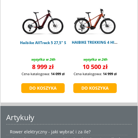
HAIBIKE TREKKING 4 HIGH ORANGE M
Haibike AllTrack 5 27,5" S
wysyłka w 24h
wysyłka w 24h
8 999 zł
10 500 zł
Cena katalogowa:
14 099 zł
Cena katalogowa:
14 999 zł
Artykuły
Rower elektryczny - jaki wybrać i za ile?