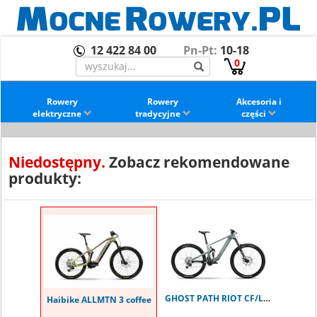
12 422 84 00
Pn-Pt:
10-18
0
Rowery
Rowery
Akcesoria i
elektryczne
tradycyjne
części
Niedostępny.
Zobacz rekomendowane
produkty:
GHOST PATH RIOT CF/LC Advanced M
Haibike ALLMTN 3 coffee