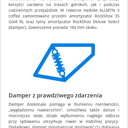
korzyści zarówno na trasach górskich, jak i podczas
codziennych przejażdżek. W rowerze Haibike ALLMTN 3
coffee zamontowano przedni amortyzator RockShox 35
Gold RL oraz tylny amortyzator RockShox Deluxe Select
(damper). Zawieszenie posiada 160 mm skoku.
Damper z prawdziwego zdarzenia
Damper doskonale pomaga w tłumieniu nierówności,
„wygładzeniu nawierzchni”. Umożliwia także dalsze i
mocniejsze skoki, dzięki wytłumieniu nagłego odbicia
przy lądowaniu utrzymuje rower w stabilnej pozycji.
Dodatkowo, damper minimalizuje możliwość (1) dobijania