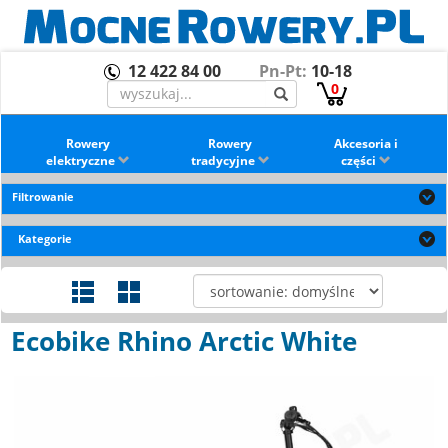
12 422 84 00
Pn-Pt:
10-18
0
Rowery
Rowery
Akcesoria i
elektryczne
tradycyjne
części
Filtrowanie
Kategorie
Ecobike Rhino Arctic White