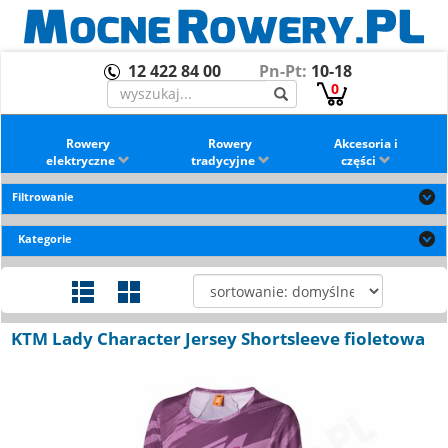
12 422 84 00
Pn-Pt:
10-18
0
Rowery
Rowery
Akcesoria i
elektryczne
tradycyjne
części
Filtrowanie
Kategorie
KTM Lady Character Jersey Shortsleeve fioletowa