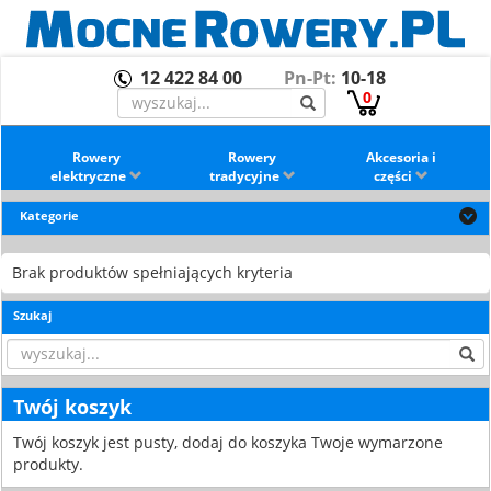
12 422 84 00
Pn-Pt:
10-18
0
Rowery
Rowery
Akcesoria i
elektryczne
tradycyjne
części
Kategorie
Brak produktów spełniających kryteria
Szukaj
Twój koszyk
Twój koszyk jest pusty, dodaj do koszyka Twoje wymarzone
produkty.