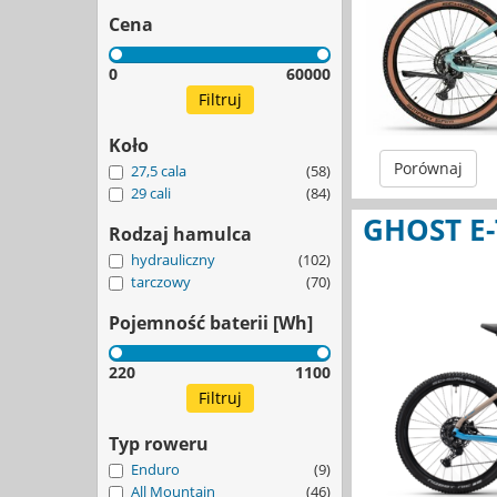
Cena
0
60000
Koło
Porównaj
27,5 cala
(58)
29 cali
(84)
GHOST E-
Rodzaj hamulca
hydrauliczny
(102)
tarczowy
(70)
Pojemność baterii [Wh]
220
1100
Typ roweru
Enduro
(9)
All Mountain
(46)