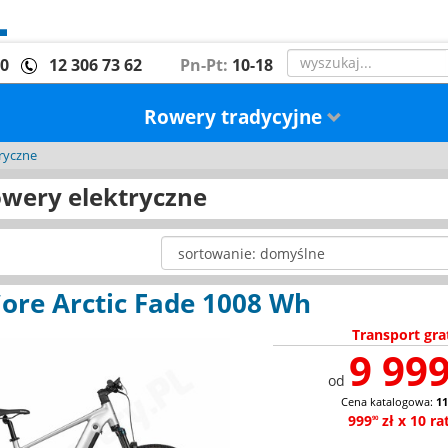
00
12 306 73 62
Pn-Pt:
10-18
Rowery tradycyjne
ryczne
owery elektryczne
Core Arctic Fade 1008 Wh
Transport gra
9 999
od
Cena katalogowa:
11
999
zł x 10 ra
90