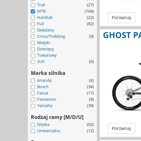
Trail
(27)
MTB
(104)
Porównaj
Hardtail
(22)
Full
(82)
Składany
GHOST PA
Cross/Trekking
(9)
Miejski
Dziecięcy
Towarowy
SUV
(6)
Marka silnika
Ananda
(6)
Bosch
(34)
Fazua
(17)
Panasonic
(8)
Yamaha
(39)
Rodzaj ramy [M/D/U]
Męska
(92)
Porównaj
Uniwersalna
(12)