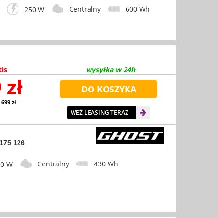
Centralny
600 Wh
250 W
tis
wysyłka w 24h
 zł
 699 zł
WEŹ LEASING TERAZ
 175 126
Centralny
430 Wh
0 W