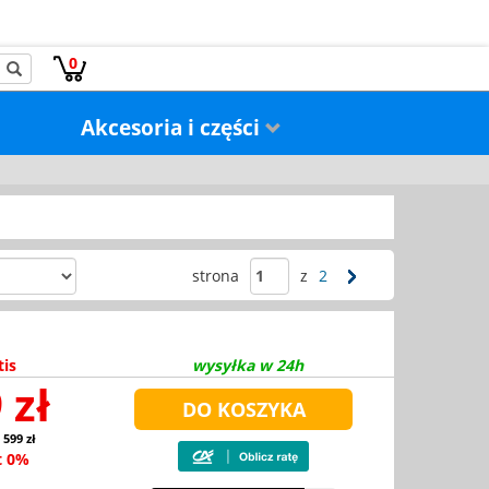
0
Akcesoria i części
strona
z
2
tis
wysyłka w 24h
 zł
 599 zł
t 0%