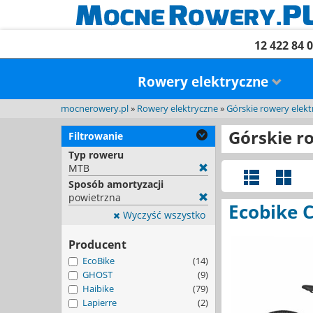
12 422 84 
Rowery elektryczne
mocnerowery.pl
»
Rowery elektryczne
»
Górskie rowery elekt
Górskie r
Filtrowanie
Typ roweru
MTB
Sposób amortyzacji
powietrzna
Ecobike 
Wyczyść wszystko
Producent
EcoBike
(14)
GHOST
(9)
Haibike
(79)
Lapierre
(2)