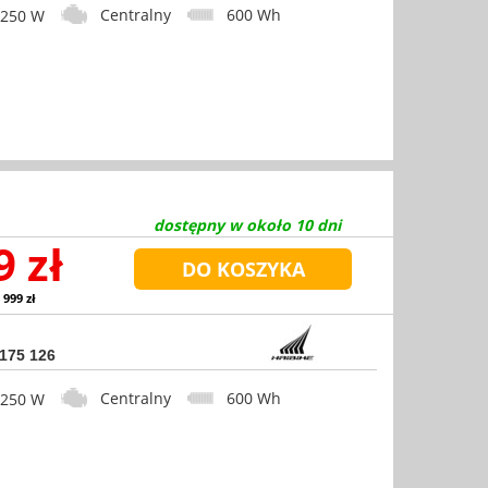
Centralny
600 Wh
50 W
dostępny w około 10 dni
9 zł
 999 zł
 175 126
Centralny
600 Wh
50 W