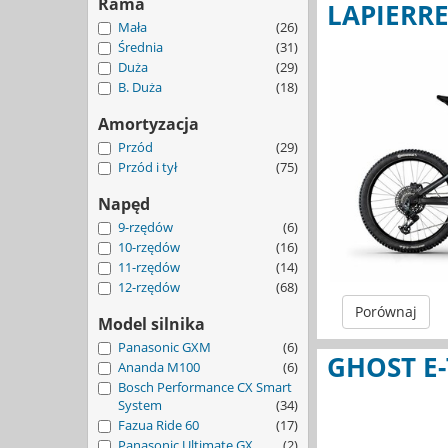
Rama
LAPIERR
Mała
(26)
Średnia
(31)
Duża
(29)
B. Duża
(18)
Amortyzacja
Przód
(29)
Przód i tył
(75)
Napęd
9-rzędów
(6)
10-rzędów
(16)
11-rzędów
(14)
12-rzędów
(68)
Porównaj
Model silnika
Panasonic GXM
(6)
GHOST E-
Ananda M100
(6)
Bosch Performance CX Smart
System
(34)
Fazua Ride 60
(17)
Panasonic Ultimate GX
(2)