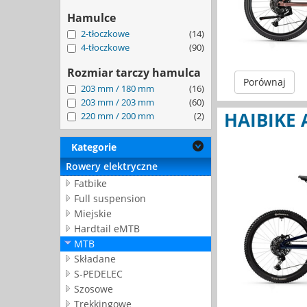
Hamulce
2-tłoczkowe
(14)
4-tłoczkowe
(90)
Rozmiar tarczy hamulca
Porównaj
203 mm / 180 mm
(16)
203 mm / 203 mm
(60)
HAIBIKE 
220 mm / 200 mm
(2)
Kategorie
Rowery elektryczne
Fatbike
Full suspension
Miejskie
Hardtail eMTB
MTB
Składane
S-PEDELEC
Szosowe
Trekkingowe