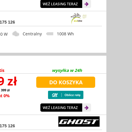
WEŹ LEASING TERAZ
 175 126
Centralny
1008 Wh
0 W
tis
wysyłka w 24h
9 zł
 399 zł
at 0%
WEŹ LEASING TERAZ
 175 126