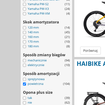
Yamaha PW-S2
(11)
Yamaha PW-X3
(24)
Yamaha PW-XM
(4)
Skok amortyzatora
120 mm
(14)
140 mm
(45)
160 mm
(21)
170 mm
(10)
180 mm
(8)
Porównaj
Sposób zmiany biegów
mechanicznie
(94)
HAIBIKE 
elektrycznie
(10)
Sposób amortyzacji
sprężynowa
powietrzna
(104)
Opona plus size
tak
(39)
nie
(62)