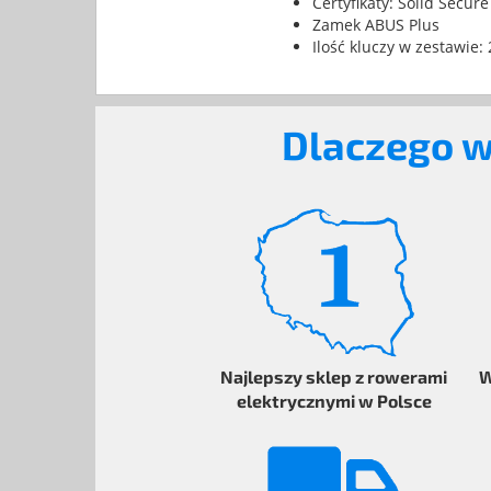
Certyfikaty: Solid Secur
Zamek ABUS Plus
Ilość kluczy w zestawie:
Dlaczego w
Najlepszy sklep z rowerami
W
elektrycznymi
w Polsce