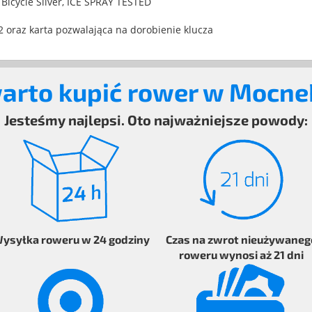
e Bicycle Silver, ICE SPRAY TESTED
 2 oraz karta pozwalająca na dorobienie klucza
arto kupić rower w Mocn
Jesteśmy najlepsi. Oto najważniejsze powody:
ysyłka
roweru
w 24 godziny
Czas na zwrot
nieużywaneg
roweru
wynosi aż 21 dni