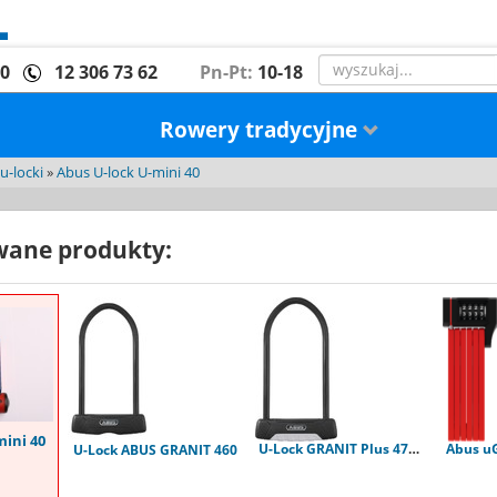
00
12 306 73 62
Pn-Pt:
10-18
Rowery tradycyjne
u-locki
»
Abus U-lock U-mini 40
ane produkty:
mini 40
U-Lock GRANIT Plus 470 - uchwyt USH470
U-Lock ABUS GRANIT 460