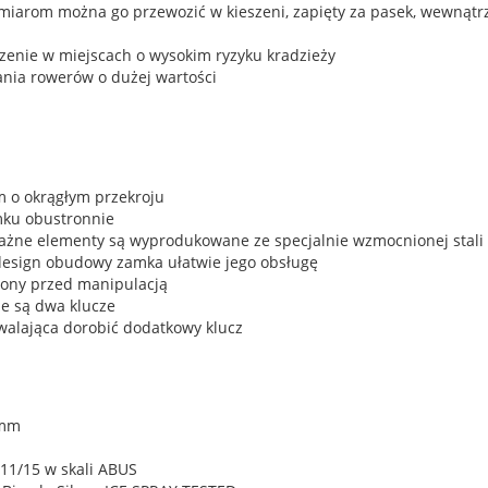
iarom można go przewozić w kieszeni, zapięty za pasek, wewnątrz 
zenie w miejscach o wysokim ryzyku kradzieży
nia rowerów o dużej wartości
m o okrągłym przekroju
mku obustronnie
ważne elementy są wyprodukowane ze specjalnie wzmocnionej stali
design obudowy zamka ułatwie jego obsługę
ony przed manipulacją
e są dwa klucze
alająca dorobić dodatkowy klucz
 mm
11/15 w skali ABUS