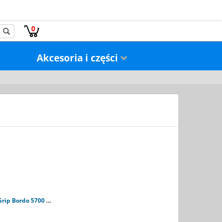
0
Akcesoria i części
Abus uGrip Bordo 5700 Combo red