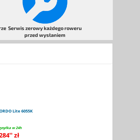
rze
Serwis
zerowy każdego
roweru
przed wysłaniem
ORDO Lite 6055K
ysyłka w 24h
284
zł
99