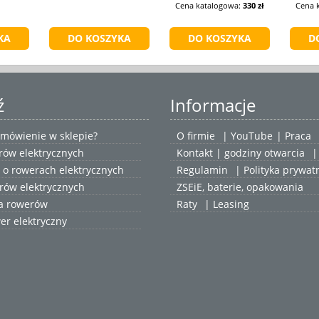
Cena katalogowa:
330 zł
Cena 
ź
Informacje
zamówienie w sklepie?
O firmie
|
YouTube
|
Praca
rów elektrycznych
Kontakt | godziny otwarcia
|
 o rowerach elektrycznych
Regulamin
|
Polityka prywat
rów elektrycznych
ZSEiE, baterie, opakowania
ja rowerów
Raty
|
Leasing
er elektryczny