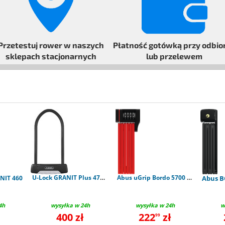
Przetestuj rower
w naszych
Płatność gotówką przy odbio
sklepach stacjonarnych
lub przelewem
U-Lock GRANIT Plus 470 - uchwyt USH470
Abus uGrip Bordo 5700 Combo red
NIT 460
Abus B
4h
wysyłka w 24h
wysyłka w 24h
w
400 zł
222
zł
99