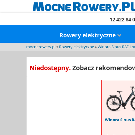
12 422 84 
Rowery elektryczne
mocnerowery.pl
»
Rowery elektryczne
»
Winora Sinus R8E L
Niedostępny.
Zobacz rekomendow
Winora Sinus R