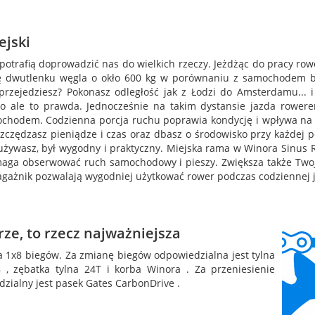
ejski
 potrafią doprowadzić nas do wielkich rzeczy. Jeżdżąc do pracy r
ję dwutlenku węgla o okło 600 kg w porównaniu z samochodem 
 przejedziesz? Pokonasz odległość jak z Łodzi do Amsterdamu... i
go ale to prawda. Jednocześnie na takim dystansie jazda rowere
ochodem. Codzienna porcja ruchu poprawia kondycję i wpływa na 
oszczędzasz pieniądze i czas oraz dbasz o środowisko przy każdej
 używasz, był wygodny i praktyczny. Miejska rama w Winora Sinus
aga obserwować ruch samochodowy i pieszy. Zwiększa także Twoj
i bagażnik pozwalają wygodniej użytkować rower podczas codziennej 
ze, to rzecz najważniejsza
 1x8 biegów. Za zmianę biegów odpowiedzialna jest tylna
, zębatka tylna 24T i korba Winora . Za przeniesienie
zialny jest pasek Gates CarbonDrive .