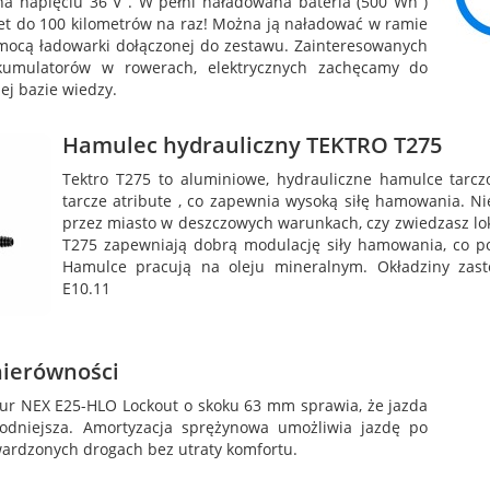
a napięciu 36 V . W pełni naładowana bateria (500 Wh )
t do 100 kilometrów na raz! Można ją naładować w ramie
mocą ładowarki dołączonej do zestawu. Zainteresowanych
akumulatorów w rowerach, elektrycznych zachęcamy do
ej bazie wiedzy.
Hamulec hydrauliczny TEKTRO T275
Tektro T275 to aluminiowe, hydrauliczne hamulce tarczo
tarcze atribute , co zapewnia wysoką siłę hamowania. Ni
przez miasto w deszczowych warunkach, czy zwiedzasz lok
T275 zapewniają dobrą modulację siły hamowania, co p
Hamulce pracują na oleju mineralnym. Okładziny zas
E10.11
nierówności
ur NEX E25-HLO Lockout o skoku 63 mm sprawia, że jazda
odniejsza. Amortyzacja sprężynowa umożliwia jazdę po
wardzonych drogach bez utraty komfortu.