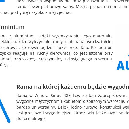
dezaktywacja wspomagania oraz poruszanie się rowerem 
temu, rower jest uniwersalny. Można jechać na nim z mi
chać pod górę i szybko z niej zjechać.
luminium
na z aluminium. Dzięki wykorzystaniu tego materiału,
lekkiej, bardzo wytrzymałej ramy, o niebanalnym kształcie.
o sprawia, że rower będzie służył przez lata. Posiada on
zybko reaguje na ruchy kierownicą, co jest istotne przy
y innej przeszkody. Maksymalny udźwig (waga roweru +
0 kg .
Rama na której każdemu będzie wygodn
Rama w Winora Sinus R8E Low została zaprojektowana 
wygodne mężczyznom i kobietom o zbliżonym wzroście. W
bardzo uniwersalny. Dzięki jedno rurowej konstrukcji ws
jest prostsze i wygodniejsze. Umożliwia także jazdę w 
do formalnego.