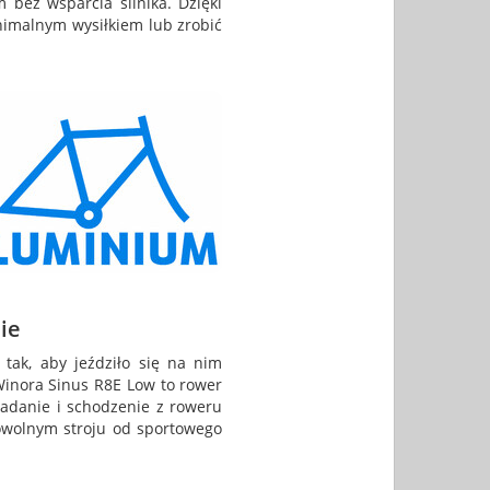
bez wsparcia silnika. Dzięki
nimalnym wysiłkiem lub zrobić
ie
tak, aby jeździło się na nim
inora Sinus R8E Low to rower
iadanie i schodzenie z roweru
dowolnym stroju od sportowego