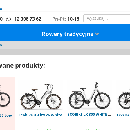
00
12 306 73 62
Pn-Pt:
10-18
Rowery tradycyjne
ow
ane produkty:
ECOBIKE LX 300 WHITE 900Wh
Ecobike X-City 26 White
8E Low
ECOBIKE