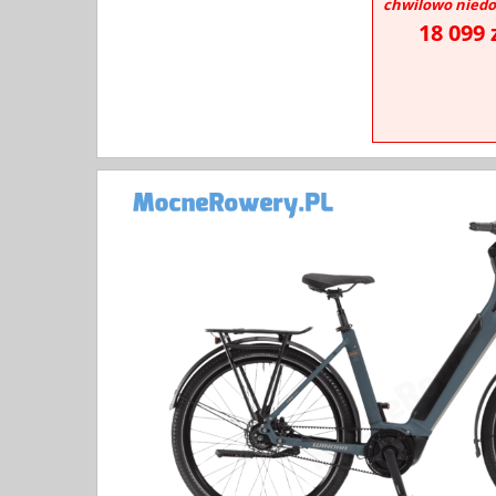
chwilowo niedo
18 099 