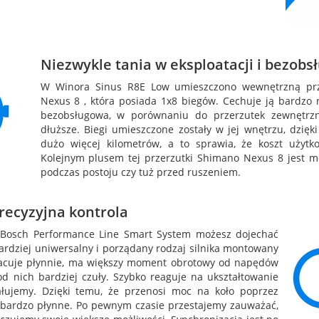
Niezwykle tania w eksploatacji i bezob
W Winora Sinus R8E Low umieszczono wewnętrzną prz
Nexus 8 , która posiada 1x8 biegów. Cechuje ją bardzo n
bezobsługowa, w porównaniu do przerzutek zewnętrzn
dłuższe. Biegi umieszczone zostały w jej wnętrzu, dzię
dużo więcej kilometrów, a to sprawia, że koszt użytko
Kolejnym plusem tej przerzutki Shimano Nexus 8 jest m
podczas postoju czy tuż przed ruszeniem.
precyzyjna kontrola
u Bosch Performance Line Smart System możesz dojechać
ardziej uniwersalny i porządany rodzaj silnika montowany
racuje płynnie, ma większy moment obrotowy od napędów
 od nich bardziej czuły. Szybko reaguje na ukształtowanie
łujemy. Dzięki temu, że przenosi moc na koło poprzez
 bardzo płynne. Po pewnym czasie przestajemy zauważać,