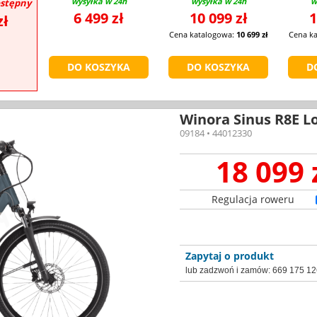
wysyłka w 24h
wysyłka w 24h
w
stępny
6 499 zł
10 099 zł
1
zł
Cena katalogowa:
10 699 zł
Cena k
Winora Sinus R8E L
09184 • 44012330
18 099 
Regulacja roweru
Zapytaj o produkt
lub zadzwoń i zamów:
669 175 12