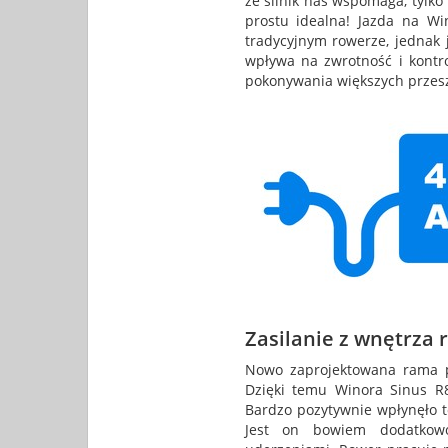
że silnik nas wspomaga, tylko
prostu idealna! Jazda na W
tradycyjnym rowerze, jednak j
wpływa na zwrotność i kontr
pokonywania większych przes
Zasilanie z wnętrza
Nowo zaprojektowana rama p
Dzięki temu Winora Sinus R8
Bardzo pozytywnie wpłynęło t
Jest on bowiem dodatkowo