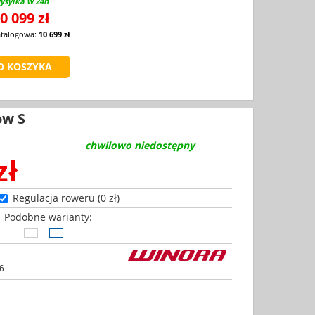
ysyłka w 24h
0 099 zł
atalogowa:
10 699 zł
ow S
chwilowo niedostępny
zł
Regulacja roweru (0 zł)
Podobne warianty:
6