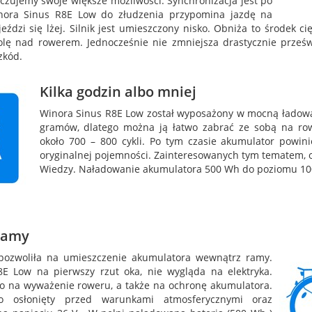
 czujemy swoje większe możliwości. Synchronizacja jest po
inora Sinus R8E Low do złudzenia przypomina jazdę na
eździ się lżej. Silnik jest umieszczony nisko. Obniża to środek ci
olę nad rowerem. Jednocześnie nie zmniejsza drastycznie prześw
zkód.
Kilka godzin albo mniej
Winora Sinus R8E Low został wyposażony w mocną ładowa
gramów, dlatego można ją łatwo zabrać ze sobą na row
około 700 – 800 cykli. Po tym czasie akumulator powin
oryginalnej pojemności. Zainteresowanych tym tematem, 
Wiedzy. Naładowanie akumulatora 500 Wh do poziomu 100
 ramy
ozwoliła na umieszczenie akumulatora wewnątrz ramy.
E Low na pierwszy rzut oka, nie wygląda na elektryka.
o na wyważenie roweru, a także na ochronę akumulatora.
 osłonięty przed warunkami atmosferycznymi oraz