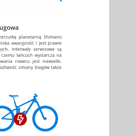
sługowa
erzutkę planetarną Shimano
iska awaryjność i jest prawie
ych. Interwały serwisowe są
ki czemu łańcuch wystarcza na
wania roweru jest niewielki.
ożliwość zmiany biegów także