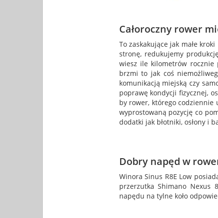
Całoroczny rower mi
To zaskakujące jak małe kroki
stronę, redukujemy produkc
wiesz ile kilometrów rocznie
brzmi to jak coś niemożliwe
komunikacją miejską czy sam
poprawę kondycji fizycznej, 
by rower, którego codziennie
wyprostowaną pozycję co pom
dodatki jak błotniki, osłony 
Dobry napęd w rower
Winora Sinus R8E Low posiada
przerzutka Shimano Nexus 8 
napędu na tylne koło odpowied