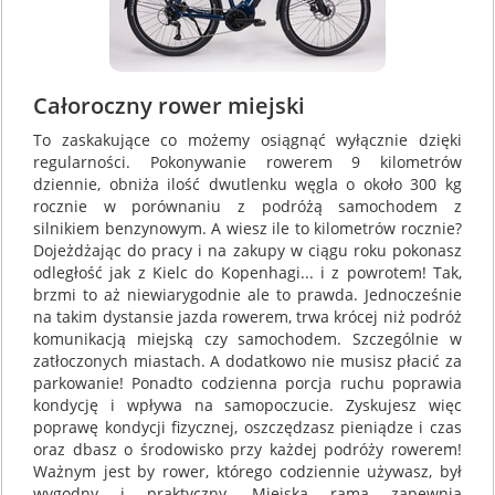
Całoroczny rower miejski
To zaskakujące co możemy osiągnąć wyłącznie dzięki
regularności. Pokonywanie rowerem 9 kilometrów
dziennie, obniża ilość dwutlenku węgla o około 300 kg
rocznie w porównaniu z podróżą samochodem z
silnikiem benzynowym. A wiesz ile to kilometrów rocznie?
Dojeżdżając do pracy i na zakupy w ciągu roku pokonasz
odległość jak z Kielc do Kopenhagi... i z powrotem! Tak,
brzmi to aż niewiarygodnie ale to prawda. Jednocześnie
na takim dystansie jazda rowerem, trwa krócej niż podróż
komunikacją miejską czy samochodem. Szczególnie w
zatłoczonych miastach. A dodatkowo nie musisz płacić za
parkowanie! Ponadto codzienna porcja ruchu poprawia
kondycję i wpływa na samopoczucie. Zyskujesz więc
poprawę kondycji fizycznej, oszczędzasz pieniądze i czas
oraz dbasz o środowisko przy każdej podróży rowerem!
Ważnym jest by rower, którego codziennie używasz, był
wygodny i praktyczny. Miejska rama zapewnia