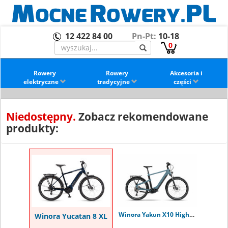
12 422 84 00
Pn-Pt:
10-18
0
Rowery
Rowery
Akcesoria i
elektryczne
tradycyjne
części
Niedostępny.
Zobacz rekomendowane
produkty:
Winora Yakun X10 High shark M
Winora Yucatan 8 XL