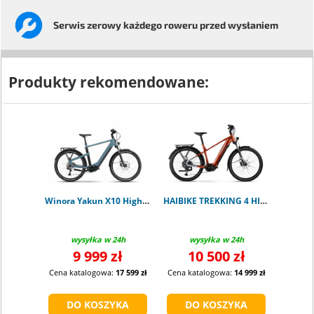
Serwis
zerowy każdego
roweru przed wysłaniem
Produkty rekomendowane:
Winora Yakun X10 High shark M
HAIBIKE TREKKING 4 HIGH ORANGE M
wysyłka w 24h
wysyłka w 24h
9 999 zł
10 500 zł
Cena katalogowa:
17 599 zł
Cena katalogowa:
14 999 zł