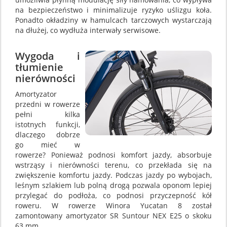
na bezpieczeństwo i minimalizuje ryzyko uślizgu koła.
Ponadto okładziny w hamulcach tarczowych wystarczają
na dłużej, co wydłuża interwały serwisowe.
Wygoda i
tłumienie
nierówności
Amortyzator
przedni w rowerze
pełni kilka
istotnych funkcji,
dlaczego dobrze
go mieć w
rowerze? Ponieważ podnosi komfort jazdy, absorbuje
wstrząsy i nierówności terenu, co przekłada się na
zwiększenie komfortu jazdy. Podczas jazdy po wybojach,
leśnym szlakiem lub polną drogą pozwala oponom lepiej
przylegać do podłoża, co podnosi przyczepność kół
roweru. W rowerze Winora Yucatan 8 został
zamontowany amortyzator SR Suntour NEX E25 o skoku
63 mm .