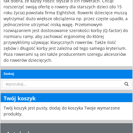
tak dobra, że każdy rodzic słyszał o ich rowerach. Chcąc
rozszerzyć swoją ofertę o rowery dla starszych dzieci (do 15
roku życia) powstała firma Eightshot. Rowerki dziecięce muszą
wytrzymać dużo większe obciążenia np. przez częste upadki, a
jednocześnie utrzymać niską wagę. Przełomowym
rozwiązaniem jest dostosowanie szerokości korby (Q-factor) do
rozmiaru ramy, aby zachować ergonomię do której
przywykliśmy używając klasycznych rowerów. Także ilość
zębów i długość korby jest zależna od tego samego kryterium.
Poza rowerami są oni także producentem szeregu akcesoriów
do rowerów dziecięcych.
Szukaj
Twój koszyk
Twój koszyk jest pusty, dodaj do koszyka Twoje wymarzone
produkty.