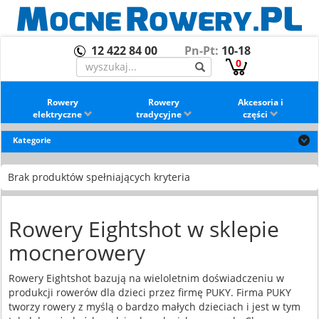
12 422 84 00
Pn-Pt:
10-18
0
Rowery
Rowery
Akcesoria i
elektryczne
tradycyjne
części
Kategorie
Brak produktów spełniających kryteria
Rowery Eightshot w sklepie
mocnerowery
Rowery Eightshot bazują na wieloletnim doświadczeniu w
produkcji rowerów dla dzieci przez firmę PUKY. Firma PUKY
tworzy rowery z myślą o bardzo małych dzieciach i jest w tym