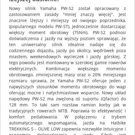
Nowy silnik Yamaha PW-S2 został opracowany z
zastosowaniem zasady "mniej znaczy więcej". Jest
znacznie lżejszy i mniejszy od swojego poprzednika,
(popularnego modelu PW-ST), jednocześnie dostarczając
większy moment obrotowy (75Nm). PW-S2 podnosi
doświadczenia z jazdy na wyższy poziom sprawiając, że
ten uniwersalny silnik idealnie nadaje się do
codziennego dojazdu, jazdy po okolicy, wędrówek poza
miastem, weekendowych wycieczek i jazdy górskiej. Z
tego powodu jest montowany w szerokiej gamie rowerów
elektrycznych. Kombinacja większego momentu
obrotowego, zmniejszonej masy oraz o 20% mniejszego
rozmiaru sprawia, że Yamaha PW-S2 oferuje jeden z
najwyższych stosunków momentu obrotowego do wagi
oferując mocne i natychmiastowe wsparcie. Nowy układ
napędowy PW-S2 ma zwężoną oś suportu (Qfactor) do
128 mm. To taki sam rozstaw ramion korby jak w
tradycyjnych rowerach MTB. Poprawia to efektywność i
komfort pedałowania. W połączeniu z trybem
automatycznego wspomagania, jazda na Haibike
TREKKING 5 - OLIVE LOW zapewnia niezwykle intuicyjne i
przyjemne doświadczenia z jazdy. Silnik jest