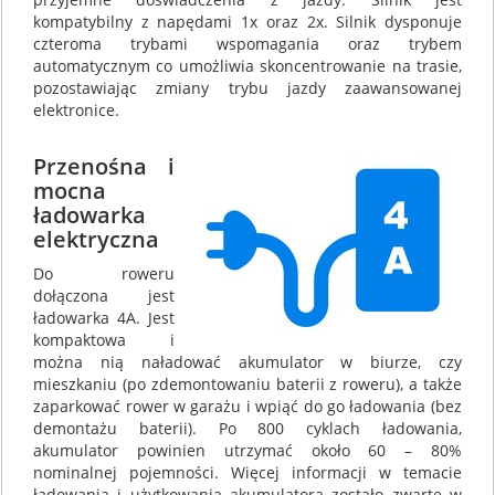
kompatybilny z napędami 1x oraz 2x. Silnik dysponuje
czteroma trybami wspomagania oraz trybem
automatycznym co umożliwia skoncentrowanie na trasie,
pozostawiając zmiany trybu jazdy zaawansowanej
elektronice.
Przenośna i
mocna
ładowarka
elektryczna
Do roweru
dołączona jest
ładowarka 4A. Jest
kompaktowa i
można nią naładować akumulator w biurze, czy
mieszkaniu (po zdemontowaniu baterii z roweru), a także
zaparkować rower w garażu i wpiąć do go ładowania (bez
demontażu baterii). Po 800 cyklach ładowania,
akumulator powinien utrzymać około 60 – 80%
nominalnej pojemności. Więcej informacji w temacie
ładowania i użytkowania akumulatora zostało zwarte w