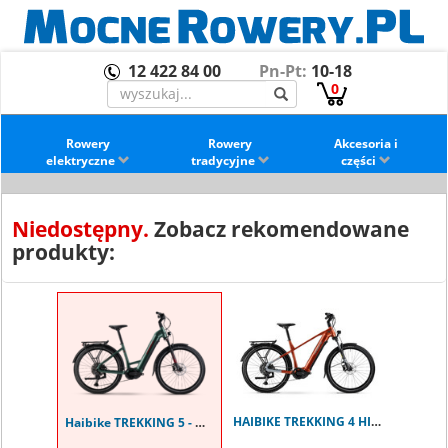
12 422 84 00
Pn-Pt:
10-18
0
Rowery
Rowery
Akcesoria i
elektryczne
tradycyjne
części
Niedostępny.
Zobacz rekomendowane
produkty:
HAIBIKE TREKKING 4 HIGH ORANGE
Haibike TREKKING 5 - OLIVE LOW