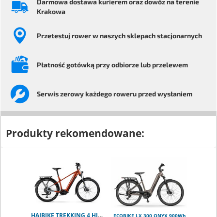
Darmowa dostawa kurierem
oraz dowóz na terenie
Krakowa
Przetestuj rower
w naszych sklepach stacjonarnych
Płatność gotówką przy odbiorze
lub przelewem
Serwis
zerowy każdego
roweru przed wysłaniem
Produkty rekomendowane:
HAIBIKE TREKKING 4 HIGH ORANGE
ECOBIKE LX 300 ONYX 900Wh