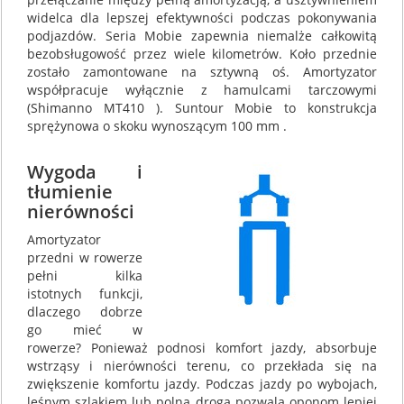
widelca dla lepszej efektywności podczas pokonywania
podjazdów. Seria Mobie zapewnia niemalże całkowitą
bezobsługowość przez wiele kilometrów. Koło przednie
zostało zamontowane na sztywną oś. Amortyzator
współpracuje wyłącznie z hamulcami tarczowymi
(Shimanno MT410 ). Suntour Mobie to konstrukcja
sprężynowa o skoku wynoszącym 100 mm .
Wygoda i
tłumienie
nierówności
Amortyzator
przedni w rowerze
pełni kilka
istotnych funkcji,
dlaczego dobrze
go mieć w
rowerze? Ponieważ podnosi komfort jazdy, absorbuje
wstrząsy i nierówności terenu, co przekłada się na
zwiększenie komfortu jazdy. Podczas jazdy po wybojach,
leśnym szlakiem lub polną drogą pozwala oponom lepiej