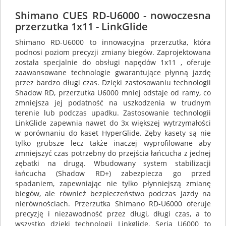
Shimano CUES RD-U6000 - nowoczesna
przerzutka 1x11 - LinkGlide
Shimano RD-U6000 to innowacyjna przerzutka, która
podnosi poziom precyzji zmiany biegów. Zaprojektowana
została specjalnie do obsługi napędów 1x11 , oferuje
zaawansowane technologie gwarantujące płynną jazdę
przez bardzo długi czas. Dzięki zastosowaniu technologii
Shadow RD, przerzutka U6000 mniej odstaje od ramy, co
zmniejsza jej podatność na uszkodzenia w trudnym
terenie lub podczas upadku. Zastosowanie technologii
LinkGlide zapewnia nawet do 3x większej wytrzymałości
w porównaniu do kaset HyperGlide. Zęby kasety są nie
tylko grubsze lecz także inaczej wyprofilowane aby
zmniejszyć czas potrzebny do przejścia łańcucha z jednej
zębatki na drugą. Wbudowany system stabilizacji
łańcucha (Shadow RD+) zabezpiecza go przed
spadaniem, zapewniając nie tylko płynniejszą zmianę
biegów, ale również bezpieczeństwo podczas jazdy na
nierównościach. Przerzutka Shimano RD-U6000 oferuje
precyzję i niezawodność przez długi, długi czas, a to
wszystko dzięki technologii Linkglide. Seria U6000 to