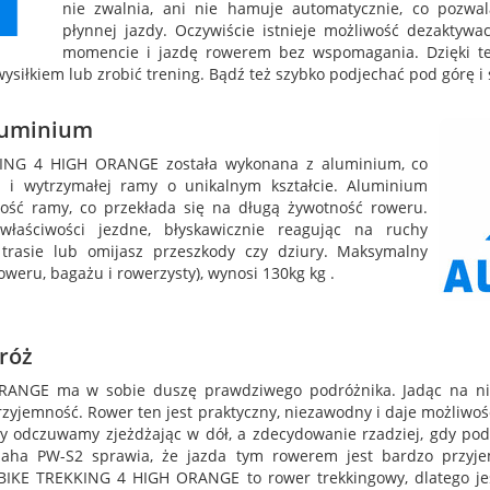
nie zwalnia, ani nie hamuje automatycznie, co pozwa
płynnej jazdy. Oczywiście istnieje możliwość dezakty
momencie i jazdę rowerem bez wspomagania. Dzięki te
siłkiem lub zrobić trening. Bądź też szybko podjechać pod górę i s
luminium
ING 4 HIGH ORANGE została wykonana z aluminium, co
ej i wytrzymałej ramy o unikalnym kształcie. Aluminium
ność ramy, co przekłada się na długą żywotność roweru.
łaściwości jezdne, błyskawicznie reagując na ruchy
 trasie lub omijasz przeszkody czy dziury. Maksymalny
weru, bagażu i rowerzysty), wynosi 130kg kg .
róż
ANGE ma w sobie duszę prawdziwego podróżnika. Jadąc na ni
zyjemność. Rower ten jest praktyczny, niezawodny i daje możliwoś
y odczuwamy zjeżdżając w dół, a zdecydowanie rzadziej, gdy pod
maha PW-S2 sprawia, że jazda tym rowerem jest bardzo przyje
IBIKE TREKKING 4 HIGH ORANGE to rower trekkingowy, dlatego je