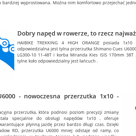
im bardziej wyprostowana. Można nim komfortowo przejechać jed
Dobry napęd w rowerze, to rzecz najważ
HAIBIKE TREKKING 4 HIGH ORANGE posiada 1x10 
odpowiedzialna jest tylna przerzutka Shimano Cues U6000
LG300-10 11-48T i korba Miranda Kies ISIS 170mm 38T 
tylne koło odpowiedzialny jest łańcuch .
6000 - nowoczesna przerzutka 1x10 -
yjna przerzutka, która podnosi poziom precyzji zmiany
stała specjalnie do obsługi napędów 1x10 , oferuje
rantujące płynną jazdę przez bardzo długi czas. Dzięki
hadow RD, przerzutka U6000 mniej odstaje od ramy, co