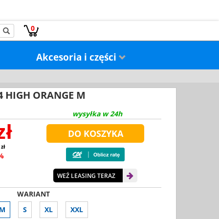
0
Akcesoria i części
 4 HIGH ORANGE M
wysyłka w 24h
zł
 zł
0%
WEŹ LEASING TERAZ
WARIANT
M
S
XL
XXL