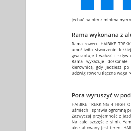
jechać na nim z minimalnym wy
Rama wykonana z a
Rama roweru HAIBIKE TREKK
umożliwiło stworzenie lekki
gwarantuje trwałość i sztyw
Rama wykazuje doskonałe w
kierownicą, gdy jedziesz po
udźwig roweru (łączna waga ro
Pora wyruszyć w pod
HAIBIKE TREKKING 4 HIGH OR
uśmiech i sprawia ogromną pr
Zazwyczaj przyjemność z jazd
Na całe szczęście silnik Ya
ukształtowany jest teren. HA