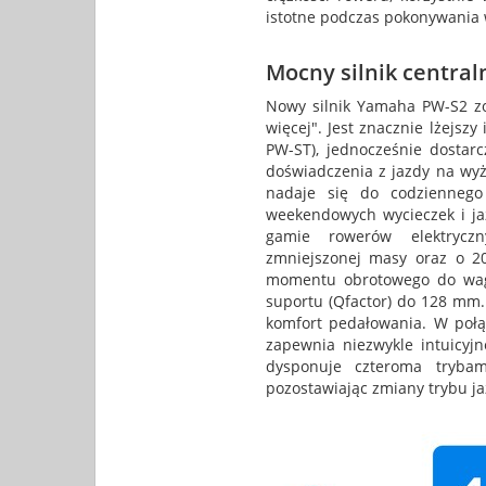
istotne podczas pokonywania 
Mocny silnik centraln
Nowy silnik Yamaha PW-S2 zo
więcej". Jest znacznie lżejsz
PW-ST), jednocześnie dostar
doświadczenia z jazdy na wyżs
nadaje się do codziennego
weekendowych wycieczek i ja
gamie rowerów elektrycz
zmniejszonej masy oraz o 2
momentu obrotowego do wag
suportu (Qfactor) do 128 mm.
komfort pedałowania. W poł
zapewnia niezwykle intuicyjn
dysponuje czteroma tryba
pozostawiając zmiany trybu j