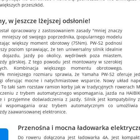
większych przeszkód.
y, w jeszcze lżejszej odsłonie!
stał opracowany z zastosowaniem zasady "mniej znaczy
y i mniejszy od swojego poprzednika, (popularnego modelu
czając większy moment obrotowy (75Nm). PW-S2 podnosi
zy poziom sprawiając, że ten uniwersalny silnik idealnie
 dojazdu, jazdy po okolicy, wędrówek poza miastem,
zdy górskiej. Z tego powodu jest montowany w szerokiej
nych. Kombinacja większego momentu obrotowego,
0% mniejszego rozmiaru sprawia, że Yamaha PW-S2 oferuje je
i oferując mocne i natychmiastowe wsparcie. Nowy układ na
 To taki sam rozstaw ramion korby jak w tradycyjnych rowerach M
ączeniu z trybem automatycznego wspomagania, jazda na HAI
e i przyjemne doświadczenia z jazdy. Silnik jest kompatybilny 
mi wspomagania oraz trybem automatycznym co umożliwia s
azdy zaawansowanej elektronice.
Przenośna i mocna ładowarka elektrycz
Do roweru dołączona jest ładowarka 4A. Jest kompak