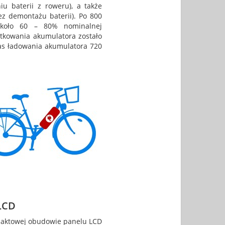
u baterii z roweru), a także
z demontażu baterii). Po 800
około 60 – 80% nominalnej
ytkowania akumulatora zostało
zas ładowania akumulatora 720
 LCD
paktowej obudowie panelu LCD