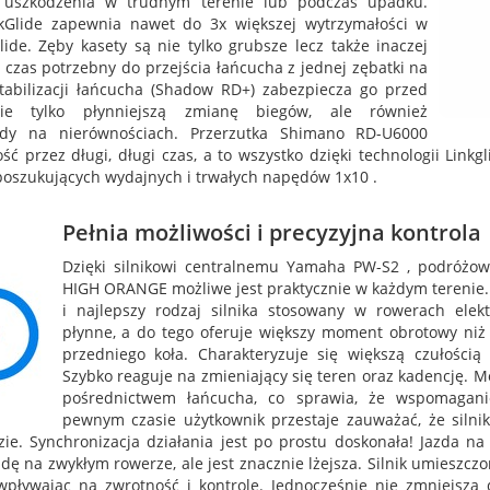
a uszkodzenia w trudnym terenie lub podczas upadku.
nkGlide zapewnia nawet do 3x większej wytrzymałości w
de. Zęby kasety są nie tylko grubsze lecz także inaczej
czas potrzebny do przejścia łańcucha z jednej zębatki na
bilizacji łańcucha (Shadow RD+) zabezpiecza go przed
ie tylko płynniejszą zmianę biegów, ale również
zdy na nierównościach. Przerzutka Shimano RD-U6000
ść przez długi, długi czas, a to wszystko dzięki technologii Linkg
poszukujących wydajnych i trwałych napędów 1x10 .
Pełnia możliwości i precyzyjna kontrola
Dzięki silnikowi centralnemu Yamaha PW-S2 , podróżo
HIGH ORANGE możliwe jest praktycznie w każdym terenie.
i najlepszy rodzaj silnika stosowany w rowerach elekt
płynne, a do tego oferuje większy moment obrotowy niż
przedniego koła. Charakteryzuje się większą czułością
Szybko reaguje na zmieniający się teren oraz kadencję. M
pośrednictwem łańcucha, co sprawia, że wspomaganie
pewnym czasie użytkownik przestaje zauważać, że sil
dzie. Synchronizacja działania jest po prostu doskonała! Jazda 
na zwykłym rowerze, ale jest znacznie lżejsza. Silnik umieszczon
 wpływając na zwrotność i kontrolę. Jednocześnie nie zmniejsza d