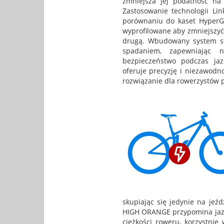
zmniejsza jej podatność n
Zastosowanie technologii Li
porównaniu do kaset HyperGli
wyprofilowane aby zmniejszyć 
drugą. Wbudowany system sta
spadaniem, zapewniając n
bezpieczeństwo podczas ja
oferuje precyzję i niezawodno
rozwiązanie dla rowerzystów 
skupiając się jedynie na jeź
HIGH ORANGE przypomina jazdę 
ciężkości roweru, korzystnie