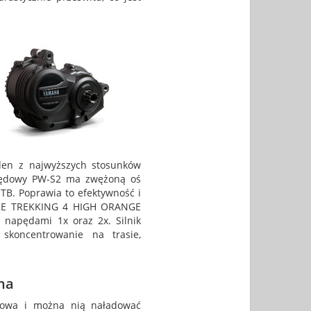
den z najwyższych stosunków
pędowy PW-S2 ma zwężoną oś
TB. Poprawia to efektywność i
BIKE TREKKING 4 HIGH ORANGE
z napędami 1x oraz 2x. Silnik
koncentrowanie na trasie,
na
towa i można nią naładować