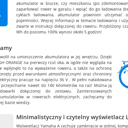
akumulator w biurze, czy mieszkaniu (po zdemontowani
zaparkować rower w garażu i wpiąć do go ładowania (be
cyklach ładowania, akumulator powinien utrzymać 
pojemności. Więcej informacji w temacie ładowania i uż
zwarte w instrukcji dołączonej do roweru. Przybliżony c
Wh do poziomu 100% wynosi około 5 godzin!
 ramy
olił na umieszczenie akumulatora w jej wnętrzu. Dzięki
H ORANGE na pierwszy rzut oka, w ogóle nie wygląda na
ie wpłynęło to na wyważenie roweru, a także na ochronę
łonięty przed warunkami atmosferycznymi oraz chroniony
ktryczny pracuje na napięciu 36 V . W pełni naładowana
 przejechanie nawet do 140 kilometrów na raz! Można ją
owarki dołączonej do zestawu. Zainteresowanych
akumulatorów w rowerach elektrycznych, zachęcamy do
ej bazie wiedzy.
Minimalistyczny i czytelny wyświetlacz
Wyświetlacz Yamaha A cechuje zamknięcie w jednej, kom