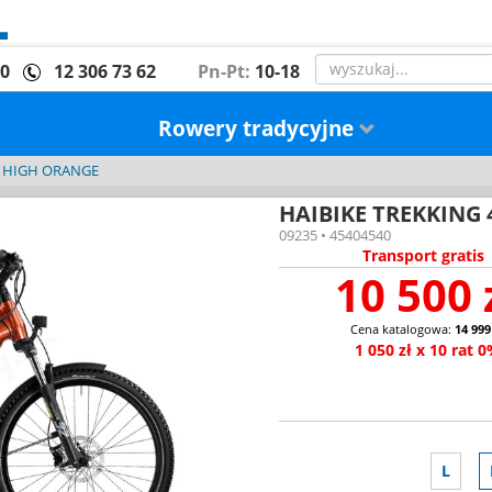
00
12 306 73 62
Pn-Pt:
10-18
Rowery tradycyjne
4 HIGH ORANGE
HAIBIKE TREKKING
09235 • 45404540
Transport gratis
10 500 
Cena katalogowa:
14 999
1 050 zł x 10 rat 
L