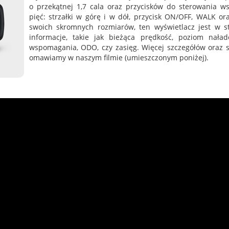
o przekątnej 1,7 cala oraz przycisków do sterowania w
pięć: strzałki w górę i w dół, przycisk ON/OFF, WALK or
swoich skromnych rozmiarów, ten wyświetlacz jest w 
informacje, takie jak bieżąca prędkość, poziom nała
wspomagania, ODO, czy zasięg. Więcej szczegółów oraz 
omawiamy w naszym filmie (umieszczonym poniżej).