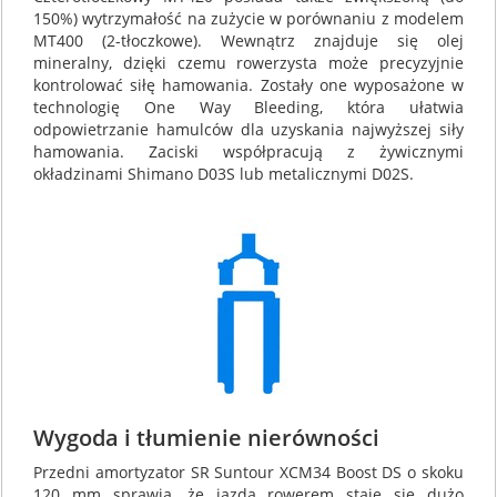
150%) wytrzymałość na zużycie w porównaniu z modelem
MT400 (2-tłoczkowe). Wewnątrz znajduje się olej
mineralny, dzięki czemu rowerzysta może precyzyjnie
kontrolować siłę hamowania. Zostały one wyposażone w
technologię One Way Bleeding, która ułatwia
odpowietrzanie hamulców dla uzyskania najwyższej siły
hamowania. Zaciski współpracują z żywicznymi
okładzinami Shimano D03S lub metalicznymi D02S.
Wygoda i tłumienie nierówności
Przedni amortyzator SR Suntour XCM34 Boost DS o skoku
120 mm sprawia, że jazda rowerem staje się dużo