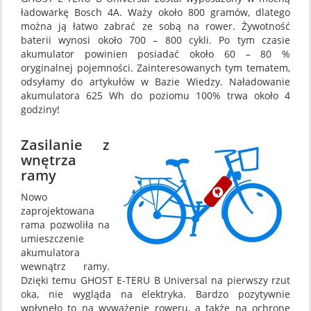
ładowarkę Bosch 4A. Waży około 800 gramów, dlatego
można ją łatwo zabrać ze sobą na rower. Żywotność
baterii wynosi około 700 – 800 cykli. Po tym czasie
akumulator powinien posiadać około 60 – 80 %
oryginalnej pojemności. Zainteresowanych tym tematem,
odsyłamy do artykułów w Bazie Wiedzy. Naładowanie
akumulatora 625 Wh do poziomu 100% trwa około 4
godziny!
Zasilanie z
wnętrza
ramy
Nowo
zaprojektowana
rama pozwoliła na
umieszczenie
akumulatora
wewnątrz ramy.
Dzięki temu GHOST E-TERU B Universal na pierwszy rzut
oka, nie wygląda na elektryka. Bardzo pozytywnie
wpłynęło to na wyważenie roweru, a także na ochronę