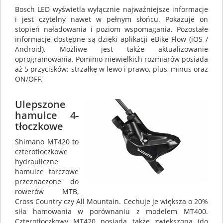
Bosch LED wyświetla wyłącznie najważniejsze informacje
i jest czytelny nawet w pełnym słońcu. Pokazuje on
stopień naładowania i poziom wspomagania. Pozostałe
informacje dostępne są dzięki aplikacji eBike Flow (iOS /
Android). Możliwe jest także aktualizowanie
oprogramowania. Pomimo niewielkich rozmiarów posiada
aż 5 przycisków: strzałkę w lewo i prawo, plus, minus oraz
ON/OFF.
Ulepszone
hamulce 4-
tłoczkowe
Shimano MT420 to
czterotłoczkowe
hydrauliczne
hamulce tarczowe
przeznaczone do
rowerów MTB,
Cross Country czy All Mountain. Cechuje je większa o 20%
siła hamowania w porównaniu z modelem MT400.
Czterotłoczkowy MT420 posiada także zwiększoną (do