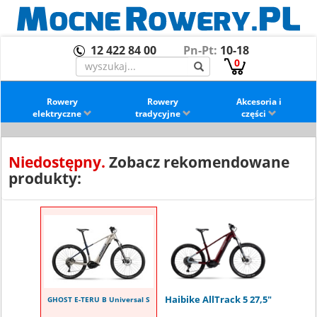
12 422 84 00
Pn-Pt:
10-18
0
Rowery
Rowery
Akcesoria i
elektryczne
tradycyjne
części
Niedostępny.
Zobacz rekomendowane
produkty:
Haibike AllTrack 5 27,5"
GHOST E-TERU B Universal S