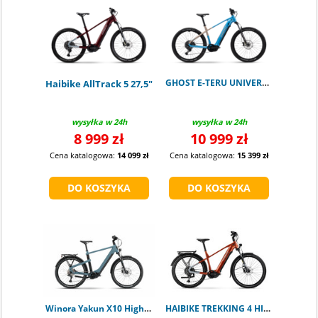
GHOST E-TERU UNIVERSAL atlantic blue L
Haibike AllTrack 5 27,5"
wysyłka w 24h
wysyłka w 24h
8 999 zł
10 999 zł
Cena katalogowa:
14 099 zł
Cena katalogowa:
15 399 zł
Winora Yakun X10 High shark
HAIBIKE TREKKING 4 HIGH ORANGE