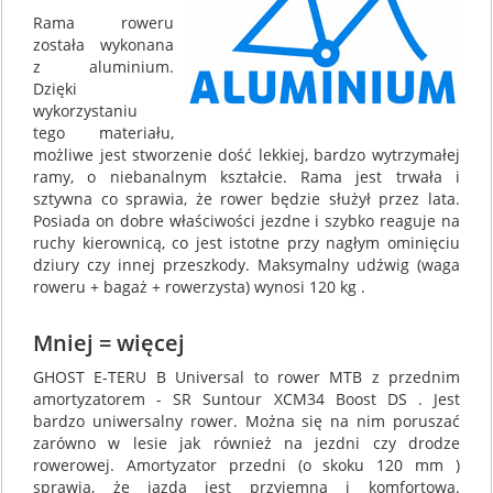
Rama roweru
została wykonana
z aluminium.
Dzięki
wykorzystaniu
tego materiału,
możliwe jest stworzenie dość lekkiej, bardzo wytrzymałej
ramy, o niebanalnym kształcie. Rama jest trwała i
sztywna co sprawia, że rower będzie służył przez lata.
Posiada on dobre właściwości jezdne i szybko reaguje na
ruchy kierownicą, co jest istotne przy nagłym ominięciu
dziury czy innej przeszkody. Maksymalny udźwig (waga
roweru + bagaż + rowerzysta) wynosi 120 kg .
Mniej = więcej
GHOST E-TERU B Universal to rower MTB z przednim
amortyzatorem - SR Suntour XCM34 Boost DS . Jest
bardzo uniwersalny rower. Można się na nim poruszać
zarówno w lesie jak również na jezdni czy drodze
rowerowej. Amortyzator przedni (o skoku 120 mm )
sprawia, że jazda jest przyjemna i komfortowa.