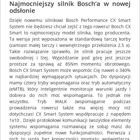
Najmocniejszy silnik Bosch’a w nowej
odsłonie
Dzięki nowemu silnikowi Bosch Performance CX Smart
System nie będziesz chciał zejść z tego roweru! Bosch CX
Smart to najmocniejszy model silnika, tego producenta.
Ta wersja jest wyposażona w standardową tarczę korby
(zamiast małej tarczy i wewnętrznego przełożenia 2.5 x).
Takie rozwiązanie sprawiło, że silnik pracuje jeszcze
swobodniej i lżej. Wyjeżdżanie pod górę jest jeszcze
prostsze za sprawą aż 85Nm momentu obrotowego.
Bosch CX Smart System może wspomóc Cię nawet o 340%
w najbardziej wymagających sytuacjach. Do dyspozycji
mamy cztery tryby wspomagania oraz tryb automatyczny
(eMTB), który inteligentnie monitoruje warunki jazdy i
dobiera do nich moc wspomagania. To jednak nie
wszystko. Tryb WALK (wspomaganie podczas
prowadzenia roweru) także ma więcej mocy niż
dotychczas! CX Smart System współpracuje z napędem
1x10 . Dzięki protokołowi komunikacji (wszystkie elementy
systemu wspomagania rozmawiają ze sobą) masz do
dyspozycji zupełnie nowe funkcjonalności. Pierwsza z
nich to jazda bez konieczności montażu wyświetlacza.