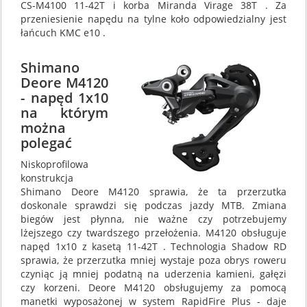
CS-M4100 11-42T i korba Miranda Virage 38T . Za
przeniesienie napędu na tylne koło odpowiedzialny jest
łańcuch KMC e10 .
Shimano
Deore M4120
- napęd 1x10
na którym
można
polegać
Niskoprofilowa
konstrukcja
Shimano Deore M4120 sprawia, że ta przerzutka
doskonale sprawdzi się podczas jazdy MTB. Zmiana
biegów jest płynna, nie ważne czy potrzebujemy
lżejszego czy twardszego przełożenia. M4120 obsługuje
napęd 1x10 z kasetą 11-42T . Technologia Shadow RD
sprawia, że przerzutka mniej wystaje poza obrys roweru
czyniąc ją mniej podatną na uderzenia kamieni, gałęzi
czy korzeni. Deore M4120 obsługujemy za pomocą
manetki wyposażonej w system RapidFire Plus - daje