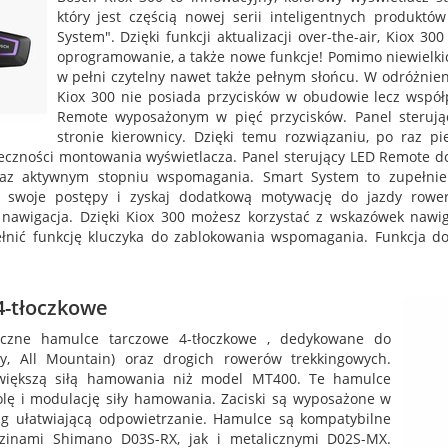
który jest częścią nowej serii inteligentnych produkt
System". Dzięki funkcji aktualizacji over-the-air, Kiox 
oprogramowanie, a także nowe funkcje! Pomimo niewielkic
w pełni czytelny nawet także pełnym słońcu. W odróżnie
Kiox 300 nie posiada przycisków w obudowie lecz wspó
Remote wyposażonym w pięć przycisków. Panel sterują
stronie kierownicy. Dzięki temu rozwiązaniu, po raz p
zności montowania wyświetlacza. Panel sterujący LED Remote do
az aktywnym stopniu wspomagania. Smart System to zupełnie
dź swoje postępy i zyskaj dodatkową motywację do jazdy rowe
 nawigacja. Dzięki Kiox 300 możesz korzystać z wskazówek nawig
łnić funkcję kluczyka do zablokowania wspomagania. Funkcja dos
4-tłoczkowe
czne hamulce tarczowe 4-tłoczkowe , dedykowane do
, All Mountain) oraz drogich rowerów trekkingowych.
 większą siłą hamowania niż model MT400. Te hamulce
olę i modulację siły hamowania. Zaciski są wyposażone w
g ułatwiającą odpowietrzanie. Hamulce są kompatybilne
zinami Shimano D03S-RX, jak i metalicznymi D02S-MX.