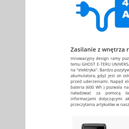
Zasilanie z wnętrza
Innowacyjny design ramy pozw
temu GHOST E-TERU UNIVERSAL 
na "elektryka". Bardzo pozyty
akumulatora, gdyż jest on os
przed uderzeniami. Napęd ele
bateria (600 Wh ) pozwala na
naładować za pomocą ład
informacjami dotyczącymi 
przeczytania artykułów w nasz