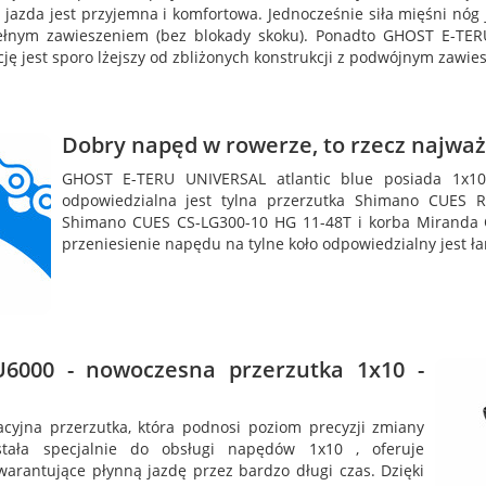
 jazda jest przyjemna i komfortowa. Jednocześnie siła mięśni nóg
ełnym zawieszeniem (bez blokady skoku). Ponadto GHOST E-TER
ję jest sporo lżejszy od zbliżonych konstrukcji z podwójnym zawie
Dobry napęd w rowerze, to rzecz najważ
GHOST E-TERU UNIVERSAL atlantic blue posiada 1x1
odpowiedzialna jest tylna przerzutka Shimano CUES R
Shimano CUES CS-LG300-10 HG 11-48T i korba Miranda 
przeniesienie napędu na tylne koło odpowiedzialny jest ła
6000 - nowoczesna przerzutka 1x10 -
yjna przerzutka, która podnosi poziom precyzji zmiany
stała specjalnie do obsługi napędów 1x10 , oferuje
rantujące płynną jazdę przez bardzo długi czas. Dzięki