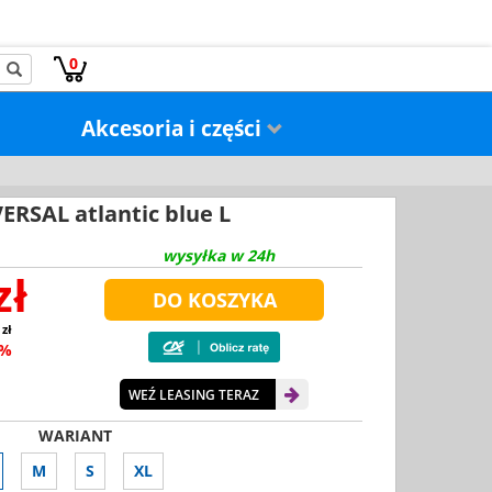
0
Akcesoria i części
RSAL atlantic blue L
wysyłka w 24h
zł
 zł
0%
WEŹ LEASING TERAZ
WARIANT
M
S
XL