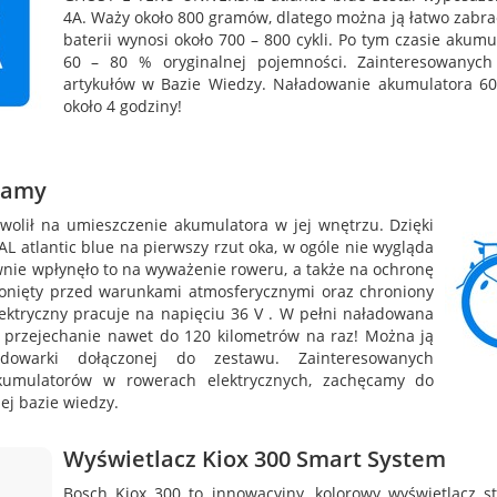
4A. Waży około 800 gramów, dlatego można ją łatwo zabra
baterii wynosi około 700 – 800 cykli. Po tym czasie akum
60 – 80 % oryginalnej pojemności. Zainteresowanyc
artykułów w Bazie Wiedzy. Naładowanie akumulatora 
około 4 godziny!
 ramy
olił na umieszczenie akumulatora w jej wnętrzu. Dzięki
atlantic blue na pierwszy rzut oka, w ogóle nie wygląda
wnie wpłynęło to na wyważenie roweru, a także na ochronę
łonięty przed warunkami atmosferycznymi oraz chroniony
ktryczny pracuje na napięciu 36 V . W pełni naładowana
 przejechanie nawet do 120 kilometrów na raz! Można ją
owarki dołączonej do zestawu. Zainteresowanych
akumulatorów w rowerach elektrycznych, zachęcamy do
ej bazie wiedzy.
Wyświetlacz Kiox 300 Smart System
Bosch Kiox 300 to innowacyjny, kolorowy wyświetlacz s