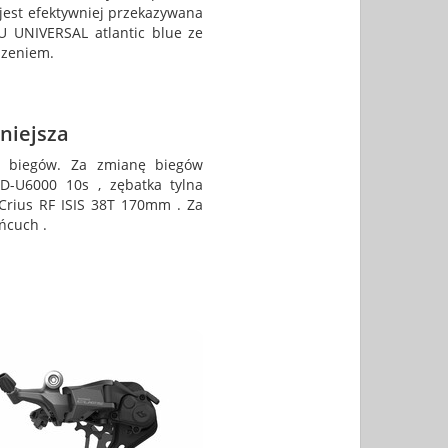
 jest efektywniej przekazywana
U UNIVERSAL atlantic blue ze
szeniem.
niejsza
0 biegów. Za zmianę biegów
D-U6000 10s , zębatka tylna
Crius RF ISIS 38T 170mm . Za
ńcuch .