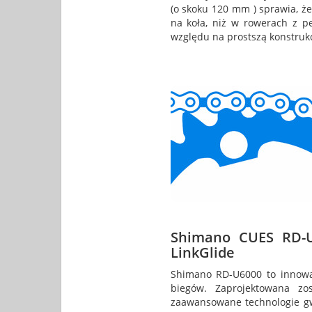
(o skoku 120 mm ) sprawia, że
na koła, niż w rowerach z p
względu na prostszą konstrukc
Shimano CUES RD-U
LinkGlide
Shimano RD-U6000 to innowac
biegów. Zaprojektowana zo
zaawansowane technologie gwa