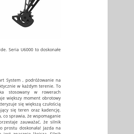
lide. Seria U6000 to doskonałe
art System , podróżowanie na
ktycznie w każdym terenie. To
nika stosowany w rowerach
eruje większy moment obrotowy
teryzuje się większą czułością
jący się teren oraz kadencję.
a, co sprawia, że wspomaganie
rzestaje zauważać, że silnik
po prostu doskonała! Jazda na
est znacznie lżejsza. Silnik