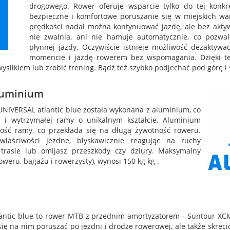
drogowego. Rower oferuje wsparcie tylko do tej konkr
bezpieczne i komfortowe poruszanie się w miejskich wa
prędkości nadal można kontynuować jazdę, ale bez akty
nie zwalnia, ani nie hamuje automatycznie, co pozwa
płynnej jazdy. Oczywiście istnieje możliwość dezakty
momencie i jazdę rowerem bez wspomagania. Dzięki te
siłkiem lub zrobić trening. Bądź też szybko podjechać pod górę i s
luminium
IVERSAL atlantic blue została wykonana z aluminium, co
ej i wytrzymałej ramy o unikalnym kształcie. Aluminium
ność ramy, co przekłada się na długą żywotność roweru.
łaściwości jezdne, błyskawicznie reagując na ruchy
 trasie lub omijasz przeszkody czy dziury. Maksymalny
weru, bagażu i rowerzysty), wynosi 150 kg kg .
ntic blue to rower MTB z przednim amortyzatorem - Suntour XCM
ię na nim poruszać po jezdni i drodze rowerowej, ale także skręci