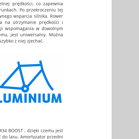
etnej prędkości, co zapewnia
runkach. Po przekroczeniu tej
wnego wsparcia silnika. Rower
la na utrzymanie prędkości i
wacji wspomagania w dowolnym
mu, jest uniwersalny. Można
zybko z niej zjechać.
34 BOOST , dzięki czemu jest
ć do lasu. Amortyzator przedni