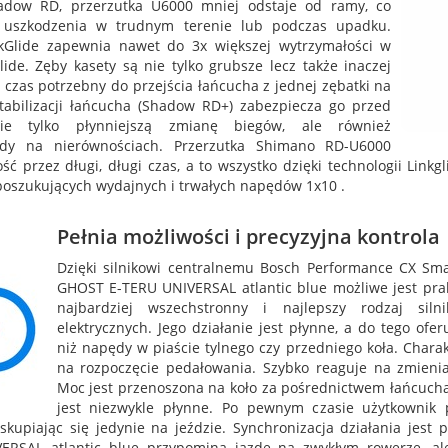
hadow RD, przerzutka U6000 mniej odstaje od ramy, co
a uszkodzenia w trudnym terenie lub podczas upadku.
nkGlide zapewnia nawet do 3x większej wytrzymałości w
de. Zęby kasety są nie tylko grubsze lecz także inaczej
czas potrzebny do przejścia łańcucha z jednej zębatki na
bilizacji łańcucha (Shadow RD+) zabezpiecza go przed
ie tylko płynniejszą zmianę biegów, ale również
zdy na nierównościach. Przerzutka Shimano RD-U6000
ść przez długi, długi czas, a to wszystko dzięki technologii Linkg
poszukujących wydajnych i trwałych napędów 1x10 .
Pełnia możliwości i precyzyjna kontrola
Dzięki silnikowi centralnemu Bosch Performance CX Sm
GHOST E-TERU UNIVERSAL atlantic blue możliwe jest pra
najbardziej wszechstronny i najlepszy rodzaj sil
elektrycznych. Jego działanie jest płynne, a do tego of
niż napędy w piaście tylnego czy przedniego koła. Charak
na rozpoczęcie pedałowania. Szybko reaguje na zmienia
Moc jest przenoszona na koło za pośrednictwem łańcuch
jest niezwykle płynne. Po pewnym czasie użytkownik p
piając się jedynie na jeździe. Synchronizacja działania jest 
SAL atlantic blue przypomina jazdę na zwykłym rowerze, ale j