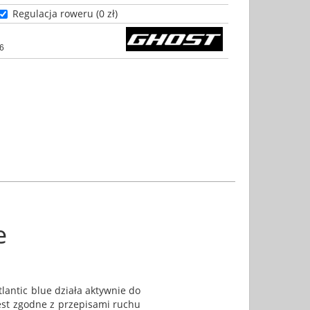
Regulacja roweru (0 zł)
6
e
antic blue działa aktywnie do
est zgodne z przepisami ruchu