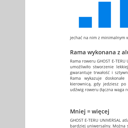
jechać na nim z minimalnym wy
Rama wykonana z a
Rama roweru GHOST E-TERU UN
umożliwiło stworzenie lekki
gwarantuje trwałość i sztyw
Rama wykazuje doskonałe w
kierownicą, gdy jedziesz po
udźwig roweru (łączna waga ro
Mniej = więcej
GHOST E-TERU UNIVERSAL atla
bardziej uniwersalny. Można s