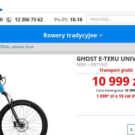
00
12 306 73 62
Pn-Pt:
10-18
Rowery tradycyjne
RSAL atlantic blue
GHOST E-TERU UNIVE
09261 • 50ET1003
Transport gratis
10 999 
Cena katalogowa:
15 399
1 099
zł x 10 rat 
90
L