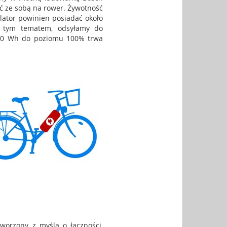
ć ze sobą na rower. Żywotność
ulator powinien posiadać około
h tym tematem, odsyłamy do
600 Wh do poziomu 100% trwa
tworzony z myślą o łączności,