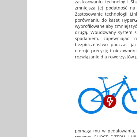
zastosowaniu technologii S
zmniejsza jej podatność n
Zastosowanie technologii Li
porównaniu do kaset HyperGli
wyprofilowane aby zmniejszyć 
drugą. Wbudowany system sta
spadaniem, zapewniając n
bezpieczeństwo podczas ja
oferuje precyzję i niezawodno
rozwiązanie dla rowerzystów 
pomaga mu w pedałowaniu, sku
rowerze GHOST E-TERU UNIVER