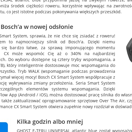
bniża środek ciężkości roweru, korzystnie wpływając na zwrotność
tu, co jest istotne podczas pokonywania większych przeszkód.
 Bosch’a w nowej odsłonie
Smart System, sprawia, że nie chce się zsiadać z roweru!
em to najmocniejszy silnik od Bosch'a. Dzięki niemu
e się bardzo łatwe, za sprawą imponującego momentu
ch CX może wspomóc Cię aż o 340% na najbardziej
ich. Do wyboru dostępne są cztery tryby wspomagania, a
B), który inteligentnie dostosowuje moc wspomagania do
wszystko. Tryb WALK (wspomaganie podczas prowadzenia
zymał więcej mocy! Bosch CX Smart System współpracuje z
cję wykrywania zmiany przełożenia. Seria Smart System
zczególnych elementów systemu wspomagania. Dzięki
Flow App (Android / iOS), można dostosować pracę silnika do własn
 a także zaktualizować oprogramowanie sprzętowe Over The Air, cz
rmance CX Smart System otwiera zupełnie nowy rozdział w doświad
Kilka godzin albo mniej
GHOST E-TERU UNIVERSAL atlantic blue został wyposaż