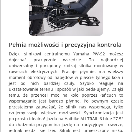
Pełnia możliwości i precyzyjna kontrola
Dzięki silnikowi centralnemu Yamaha PW-S2 możesz
dojechać praktycznie wszędzie. To najbardziej
uniwersalny i porządany rodzaj silnika montowany w
rowerach elektrycznych. Pracuje płynnie, ma większy
moment obrotowy od napędów w piaście tylnego koła i
jest od nich bardziej czuły. Szybko reaguje na
ukształtowanie terenu i sposób w jaki pedałujemy. Dzięki
temu, że przenosi moc na koło poprzez łańcuch to
wspomaganie jest bardzo płynne. Po pewnym czasie
przestajemy zauważać, że silnik nas wspomaga, tylko
czujemy swoje większe możliwości. Synchronizacja jest
po prostu idealna! Jazda na Haibike ALLTRAIL 6 blue 27.5"
do złudzenia przypomina jazdę na tradycyjnym rowerze,
jednak jeździ się lżej. Silnik jest umieszczony nisko.