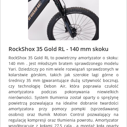
RockShox 35 Gold RL - 140 mm skoku
RockShox 35 Gold RL to powietrzny amortyzator o skoku:
140 mm . Jest młodszym bratem sprawdzonego modelu
Yari. Dziedziczy po nim wiele rozwiązań sprawdzonych w
kolarstwie górskim, takich jak szerokie lagi górne o
średnicy 35 mm (gwarantujące dużą sztywność boczną),
czy technologię Debon Air, która poprawia czułość
amortyzatora podczas pokonywania niewielkich
nierówności. System tłumienia został oparty o sprężynę
powietrzą pozwalająca na idealne dobranie twardości
amortyzatora przy pomocy pompki (sprzedawanej
osobno) oraz tłumik Motion Control pozwalający na
regulację kompresji oraz tłumienia powrotu. Amortyzator
współpracuje z kołami 27,5 cala , a montaż koła oparty