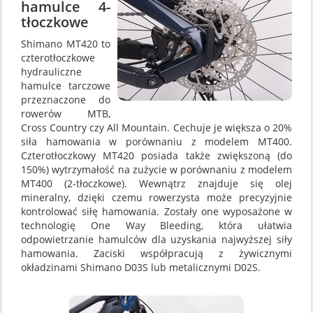
hamulce 4-
tłoczkowe
Shimano MT420 to
czterotłoczkowe
hydrauliczne
hamulce tarczowe
przeznaczone do
rowerów MTB,
Cross Country czy All Mountain. Cechuje je większa o 20%
siła hamowania w porównaniu z modelem MT400.
Czterotłoczkowy MT420 posiada także zwiększoną (do
150%) wytrzymałość na zużycie w porównaniu z modelem
MT400 (2-tłoczkowe). Wewnątrz znajduje się olej
mineralny, dzięki czemu rowerzysta może precyzyjnie
kontrolować siłę hamowania. Zostały one wyposażone w
technologię One Way Bleeding, która ułatwia
odpowietrzanie hamulców dla uzyskania najwyższej siły
hamowania. Zaciski współpracują z żywicznymi
okładzinami Shimano D03S lub metalicznymi D02S.