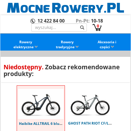
12 422 84 00
Pn-Pt:
10-18
0
Rowery
Rowery
Akcesoria i
elektryczne
tradycyjne
części
Niedostępny.
Zobacz rekomendowane
produkty:
GHOST PATH RIOT CF/LC Advanced M
Haibike ALLTRAIL 6 blue 27.5"