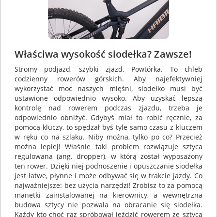
Właściwa wysokość siodełka? Zawsze!
Stromy podjazd, szybki zjazd. Powtórka. To chleb
codzienny rowerów górskich. Aby najefektywniej
wykorzystać moc naszych mięśni, siodełko musi być
ustawione odpowiednio wysoko. Aby uzyskać lepszą
kontrolę nad rowerem podczas zjazdu, trzeba je
odpowiednio obniżyć. Gdybyś miał to robić ręcznie, za
pomocą kluczy, to spędzał byś tyle samo czasu z kluczem
w ręku co na szlaku. Niby można, tylko po co? Przecież
można lepiej! Właśnie taki problem rozwiązuje sztyca
regulowana (ang. dropper), w którą został wyposażony
ten rower. Dzięki niej podnoszenie i opuszczanie siodełka
jest łatwe, płynne i może odbywać się w trakcie jazdy. Co
najważniejsze: bez użycia narzędzi! Zrobisz to za pomocą
manetki zainstalowanej na kierownicy, a wewnętrzna
budowa sztycy nie pozwala na obracanie się siodełka.
Każdy kto choć raz spróbował jeździć rowerem ze sztycą