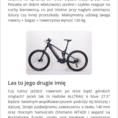
Posiada on dobre właściwości jezdne i szybko reaguje na
ruchy kierownicą, co jest istotne przy nagłym ominięciu
dziury czy innej przeszkody. Maksymalny udźwig (waga
roweru + bagaż + rowerzysta) wynosi 120 kg .
Las to jego drugie imię
Czy lubisz jeździć rowerem po lesie bądź górskich
singlach? Jeżeli tak to Haibike ALLTRAIL 6 blue 27.5"
będzie świetnym współtowarzyszem podróży tej bliższej i
dalszej. Dzięki podwójnemu zawieszeniu o skoku 140 mm
oraz mocnym hamulcom (Shimano MT420 ) wyjazd na
Rychlebskie Ścieżki, single pod Smrkiem i zwiedzanie