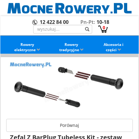
12 422 84 00
Pn-Pt:
10-18
0
Rowery
Rowery
Akcesoria i
elektryczne
tradycyjne
części
Porównaj
Zefal Z BarPlug Tubeless Kit - zestaw