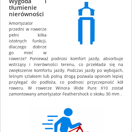
Wygoda i
tłumienie
nierówności
Amortyzator
przedni w rowerze
pełni kilka
istotnych funkcji,
dlaczego dobrze
go mieć w
rowerze? Ponieważ podnosi komfort jazdy, absorbuje
wstrząsy i nierówności terenu, co przekłada się na
zwiększenie komfortu jazdy. Podczas jazdy po wybojach,
leśnym szlakiem lub polną drogą pozwala oponom lepiej
przylegać do podłoża, co podnosi przyczepność kół
roweru. W rowerze Winora iRide Pure X10 został
zamontowany amortyzator Feathershock o skoku 30 mm .