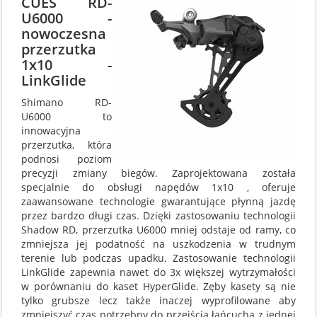
CUES RD-
U6000 -
nowoczesna
przerzutka
1x10 -
LinkGlide
Shimano RD-
U6000 to
innowacyjna
przerzutka, która
podnosi poziom
precyzji zmiany biegów. Zaprojektowana została
specjalnie do obsługi napędów 1x10 , oferuje
zaawansowane technologie gwarantujące płynną jazdę
przez bardzo długi czas. Dzięki zastosowaniu technologii
Shadow RD, przerzutka U6000 mniej odstaje od ramy, co
zmniejsza jej podatność na uszkodzenia w trudnym
terenie lub podczas upadku. Zastosowanie technologii
LinkGlide zapewnia nawet do 3x większej wytrzymałości
w porównaniu do kaset HyperGlide. Zęby kasety są nie
tylko grubsze lecz także inaczej wyprofilowane aby
zmniejszyć czas potrzebny do przejścia łańcucha z jednej