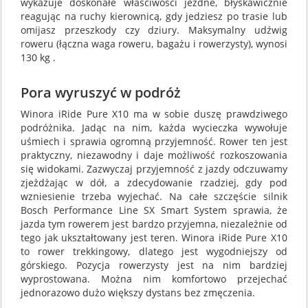
wykazuje doskonałe właściwości jezdne, błyskawicznie
reagując na ruchy kierownicą, gdy jedziesz po trasie lub
omijasz przeszkody czy dziury. Maksymalny udźwig
roweru (łączna waga roweru, bagażu i rowerzysty), wynosi
130 kg .
Pora wyruszyć w podróż
Winora iRide Pure X10 ma w sobie duszę prawdziwego
podróżnika. Jadąc na nim, każda wycieczka wywołuje
uśmiech i sprawia ogromną przyjemność. Rower ten jest
praktyczny, niezawodny i daje możliwość rozkoszowania
się widokami. Zazwyczaj przyjemność z jazdy odczuwamy
zjeżdżając w dół, a zdecydowanie rzadziej, gdy pod
wzniesienie trzeba wyjechać. Na całe szczęście silnik
Bosch Performance Line SX Smart System sprawia, że
jazda tym rowerem jest bardzo przyjemna, niezależnie od
tego jak ukształtowany jest teren. Winora iRide Pure X10
to rower trekkingowy, dlatego jest wygodniejszy od
górskiego. Pozycja rowerzysty jest na nim bardziej
wyprostowana. Można nim komfortowo przejechać
jednorazowo dużo większy dystans bez zmęczenia.