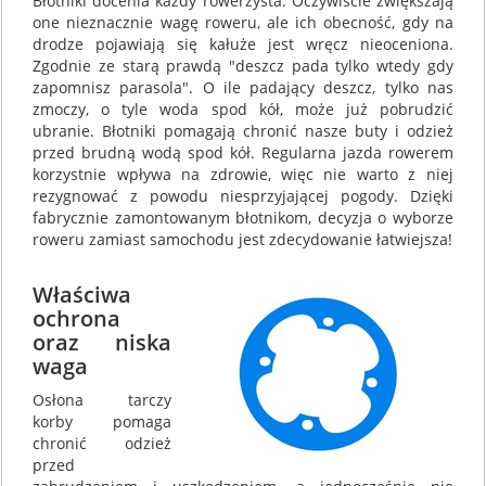
Błotniki docenia każdy rowerzysta. Oczywiście zwiększają
one nieznacznie wagę roweru, ale ich obecność, gdy na
drodze pojawiają się kałuże jest wręcz nieoceniona.
Zgodnie ze starą prawdą "deszcz pada tylko wtedy gdy
zapomnisz parasola". O ile padający deszcz, tylko nas
zmoczy, o tyle woda spod kół, może już pobrudzić
ubranie. Błotniki pomagają chronić nasze buty i odzież
przed brudną wodą spod kół. Regularna jazda rowerem
korzystnie wpływa na zdrowie, więc nie warto z niej
rezygnować z powodu niesprzyjającej pogody. Dzięki
fabrycznie zamontowanym błotnikom, decyzja o wyborze
roweru zamiast samochodu jest zdecydowanie łatwiejsza!
Właściwa
ochrona
oraz niska
waga
Osłona tarczy
korby pomaga
chronić odzież
przed