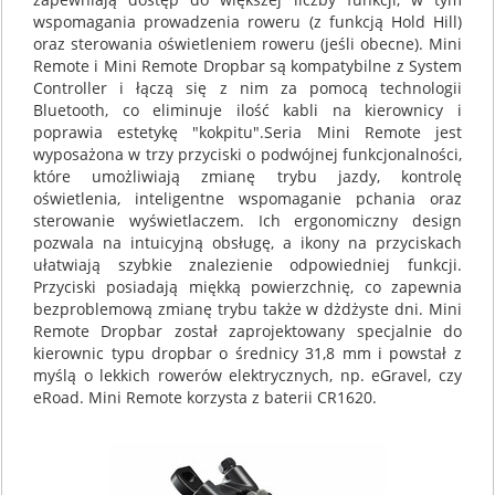
wspomagania prowadzenia roweru (z funkcją Hold Hill)
oraz sterowania oświetleniem roweru (jeśli obecne). Mini
Remote i Mini Remote Dropbar są kompatybilne z System
Controller i łączą się z nim za pomocą technologii
Bluetooth, co eliminuje ilość kabli na kierownicy i
poprawia estetykę "kokpitu".Seria Mini Remote jest
wyposażona w trzy przyciski o podwójnej funkcjonalności,
które umożliwiają zmianę trybu jazdy, kontrolę
oświetlenia, inteligentne wspomaganie pchania oraz
sterowanie wyświetlaczem. Ich ergonomiczny design
pozwala na intuicyjną obsługę, a ikony na przyciskach
ułatwiają szybkie znalezienie odpowiedniej funkcji.
Przyciski posiadają miękką powierzchnię, co zapewnia
bezproblemową zmianę trybu także w dżdżyste dni. Mini
Remote Dropbar został zaprojektowany specjalnie do
kierownic typu dropbar o średnicy 31,8 mm i powstał z
myślą o lekkich rowerów elektrycznych, np. eGravel, czy
eRoad. Mini Remote korzysta z baterii CR1620.