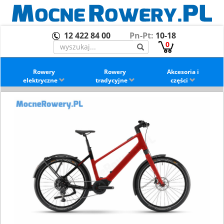
12 422 84 00
Pn-Pt:
10-18
0
Rowery
Rowery
Akcesoria i
elektryczne
tradycyjne
części