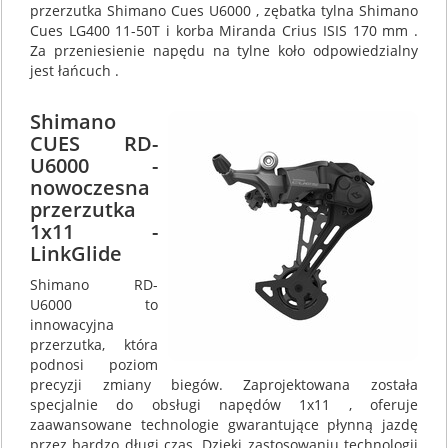
przerzutka Shimano Cues U6000 , zębatka tylna Shimano
Cues LG400 11-50T i korba Miranda Crius ISIS 170 mm .
Za przeniesienie napędu na tylne koło odpowiedzialny
jest łańcuch .
Shimano
CUES RD-
U6000 -
nowoczesna
przerzutka
1x11 -
LinkGlide
Shimano RD-
U6000 to
innowacyjna
przerzutka, która
podnosi poziom
precyzji zmiany biegów. Zaprojektowana została
specjalnie do obsługi napędów 1x11 , oferuje
zaawansowane technologie gwarantujące płynną jazdę
przez bardzo długi czas. Dzięki zastosowaniu technologii