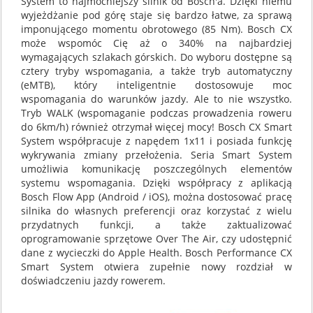
System to najmocniejszy silnik od Bosch'a. Dzięki niemu
wyjeżdżanie pod górę staje się bardzo łatwe, za sprawą
imponującego momentu obrotowego (85 Nm). Bosch CX
może wspomóc Cię aż o 340% na najbardziej
wymagających szlakach górskich. Do wyboru dostępne są
cztery tryby wspomagania, a także tryb automatyczny
(eMTB), który inteligentnie dostosowuje moc
wspomagania do warunków jazdy. Ale to nie wszystko.
Tryb WALK (wspomaganie podczas prowadzenia roweru
do 6km/h) również otrzymał więcej mocy! Bosch CX Smart
System współpracuje z napędem 1x11 i posiada funkcję
wykrywania zmiany przełożenia. Seria Smart System
umożliwia komunikację poszczególnych elementów
systemu wspomagania. Dzięki współpracy z aplikacją
Bosch Flow App (Android / iOS), można dostosować pracę
silnika do własnych preferencji oraz korzystać z wielu
przydatnych funkcji, a także zaktualizować
oprogramowanie sprzętowe Over The Air, czy udostępnić
dane z wycieczki do Apple Health. Bosch Performance CX
Smart System otwiera zupełnie nowy rozdział w
doświadczeniu jazdy rowerem.