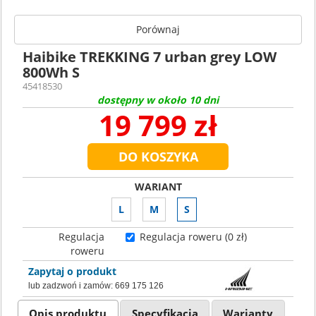
Porównaj
Haibike TREKKING 7 urban grey LOW
800Wh S
45418530
dostępny w około 10 dni
19 799 zł
WARIANT
L
M
S
Regulacja
Regulacja roweru (0 zł)
roweru
Zapytaj o produkt
lub zadzwoń i zamów:
669 175 126
Opis produktu
Specyfikacja
Warianty