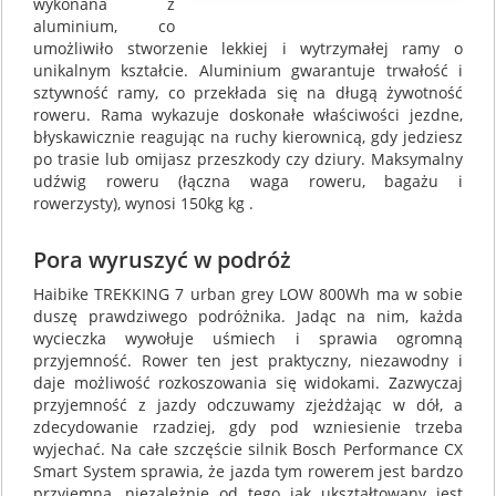
wykonana z
aluminium, co
umożliwiło stworzenie lekkiej i wytrzymałej ramy o
unikalnym kształcie. Aluminium gwarantuje trwałość i
sztywność ramy, co przekłada się na długą żywotność
roweru. Rama wykazuje doskonałe właściwości jezdne,
błyskawicznie reagując na ruchy kierownicą, gdy jedziesz
po trasie lub omijasz przeszkody czy dziury. Maksymalny
udźwig roweru (łączna waga roweru, bagażu i
rowerzysty), wynosi 150kg kg .
Pora wyruszyć w podróż
Haibike TREKKING 7 urban grey LOW 800Wh ma w sobie
duszę prawdziwego podróżnika. Jadąc na nim, każda
wycieczka wywołuje uśmiech i sprawia ogromną
przyjemność. Rower ten jest praktyczny, niezawodny i
daje możliwość rozkoszowania się widokami. Zazwyczaj
przyjemność z jazdy odczuwamy zjeżdżając w dół, a
zdecydowanie rzadziej, gdy pod wzniesienie trzeba
wyjechać. Na całe szczęście silnik Bosch Performance CX
Smart System sprawia, że jazda tym rowerem jest bardzo
przyjemna, niezależnie od tego jak ukształtowany jest