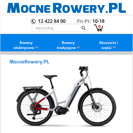
12 422 84 00
Pn-Pt:
10-18
0
Rowery
Rowery
Akcesoria i
elektryczne
tradycyjne
części