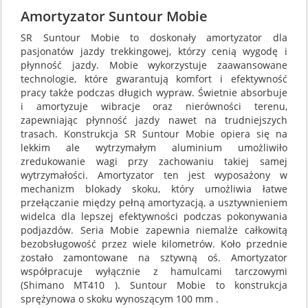
Amortyzator Suntour Mobie
SR Suntour Mobie to doskonały amortyzator dla
pasjonatów jazdy trekkingowej, którzy cenią wygodę i
płynność jazdy. Mobie wykorzystuje zaawansowane
technologie, które gwarantują komfort i efektywność
pracy także podczas długich wypraw. Świetnie absorbuje
i amortyzuje wibracje oraz nierówności terenu,
zapewniając płynność jazdy nawet na trudniejszych
trasach. Konstrukcja SR Suntour Mobie opiera się na
lekkim ale wytrzymałym aluminium umożliwiło
zredukowanie wagi przy zachowaniu takiej samej
wytrzymałości. Amortyzator ten jest wyposażony w
mechanizm blokady skoku, który umożliwia łatwe
przełączanie między pełną amortyzacją, a usztywnieniem
widelca dla lepszej efektywności podczas pokonywania
podjazdów. Seria Mobie zapewnia niemalże całkowitą
bezobsługowość przez wiele kilometrów. Koło przednie
zostało zamontowane na sztywną oś. Amortyzator
współpracuje wyłącznie z hamulcami tarczowymi
(Shimano MT410 ). Suntour Mobie to konstrukcja
sprężynowa o skoku wynoszącym 100 mm .