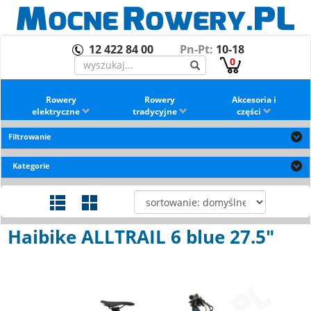
12 422 84 00
Pn-Pt:
10-18
0
Rowery
Rowery
Akcesoria i
elektryczne
tradycyjne
części
Filtrowanie
Kategorie
Haibike ALLTRAIL 6 blue 27.5"