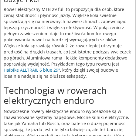
Rower elektryczny MTB 29 full to propozycja dla osób, które
cenią stabilność i płynność jazdy. Większe koła świetnie
sprawdzają się na nierównych nawierzchniach, zapewniając
lepszą przyczepność i większą efektywność. W połączeniu z
pełnym zawieszeniem daje to możliwość komfortowego
pokonywania nawet najbardziej wymagających szlaków.
Większe koła sprawiają również, że rower lepiej utrzymuje
prędkość na długich trasach, co jest istotne podczas wycieczek
po górach. Aluminiowa rama i lekkie komponenty dodatkowo
poprawiają wydajność. Przykładem tego typu roweru jest
Haibike ALLTRAIL 6 blue 29"
, który dzięki swojej budowie
idealnie nadaje się na dłuższe eskapady.
Technologia w rowerach
elektrycznych enduro
Nowoczesne rowery elektryczne enduro wyposażone są w
zaawansowane systemy napędowe. Mocne silniki elektryczne,
takie jak Yamaha lub Bosch, oraz baterie o dużej pojemności
sprawiają, że jazda jest nie tylko łatwiejsza, ale też bardziej
efektywna. Wiele modeli posiada tryby wspomagania, które