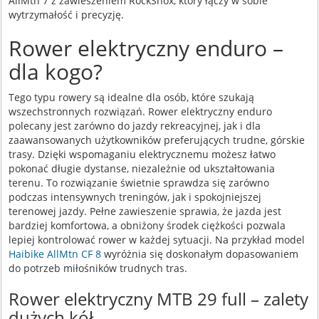
AllMtn 7 z zawieszeniem RockShox, który łączy w sobie
wytrzymałość i precyzję.
Rower elektryczny enduro –
dla kogo?
Tego typu rowery są idealne dla osób, które szukają
wszechstronnych rozwiązań. Rower elektryczny enduro
polecany jest zarówno do jazdy rekreacyjnej, jak i dla
zaawansowanych użytkowników preferujących trudne, górskie
trasy. Dzięki wspomaganiu elektrycznemu możesz łatwo
pokonać długie dystanse, niezależnie od ukształtowania
terenu. To rozwiązanie świetnie sprawdza się zarówno
podczas intensywnych treningów, jak i spokojniejszej
terenowej jazdy. Pełne zawieszenie sprawia, że jazda jest
bardziej komfortowa, a obniżony środek ciężkości pozwala
lepiej kontrolować rower w każdej sytuacji. Na przykład model
Haibike AllMtn CF 8
wyróżnia się doskonałym dopasowaniem
do potrzeb miłośników trudnych tras.
Rower elektryczny MTB 29 full – zalety
dużych kół