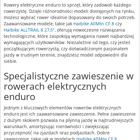
Rowery elektryczne enduro to sprzęt, który zadowoli każdego
rowerzystę. Dzięki różnorodności modeli dostępnych na rynku,
możesz wybrać rower idealnie dopasowany do swoich potrzeb.
Zaawansowane modele, takie jak
Haibike AllMtn CF 8
czy
Haibike ALLTRAIL 8 27,5"
, oferują nowoczesne rozwiązania
technologiczne, które zaspokoją wymagania nawet najbardziej
wymagających użytkowników. Niezależnie od tego, czy jesteś
początkującym rowerzystą, czy doświadczonym pasjonatem
jazdy w trudnym terenie, znajdziesz model odpowiedni dla
siebie.
Specjalistyczne zawieszenie w
rowerach elektrycznych
enduro
Jednym z kluczowych elementów rowerów elektrycznych
enduro jest ich zaawansowane zawieszenie. Pełne zawieszenie
z dużym skokiem pozwala na płynną jazdę w najtrudniejszych
warunkach, amortyzując nierówności i zwiększając
przyczepność na zjazdach oraz podjazdach. Dobre
zawieszenie, takie jak w modelach
Haibike AllMtn CF 8
,